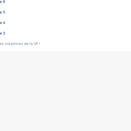
e 6
e 5
e 4
e 3
s créatrices de la VF !
e 2
e 1
e Mektoub My Love arrive enfin ! Rencontre avec Shaïn Boumedine et Sal
i : après Toni en famille
elle réalise le bouleversant Dites lui que je l'aime
ais ! Rencontre autour de Vie privée de Rebecca Zlotowski
 de Marguerite, Grave... Rencontre avec Ella Rumpf
 Les Rêveurs, un film intime sur la santé mentale