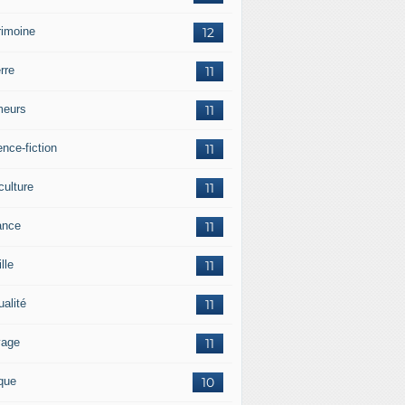
rimoine
12
rre
11
eurs
11
nce-fiction
11
culture
11
ance
11
lle
11
ualité
11
vage
11
ique
10