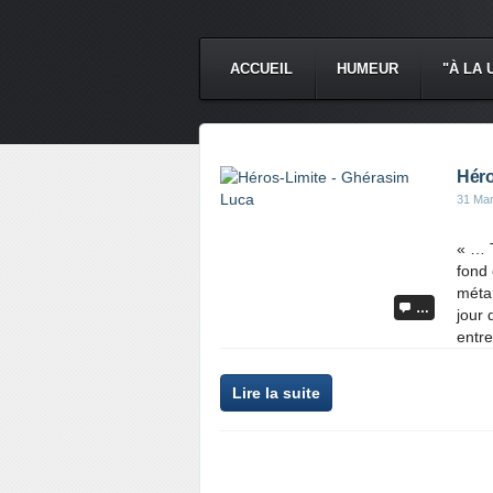
ACCUEIL
HUMEUR
"À LA 
Héro
31 Ma
« … 
fond
métam
…
jour 
entre
Lire la suite