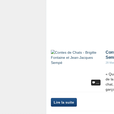
Cont
Sem
28 Ma
« Qua
de la
…
chat,
garço
Lire la suite