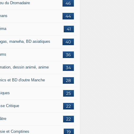
jeu du Dromadaire
46
mans
44
éma
41
gas, manwha, BD asiatiques
40
ums
36
mation, dessin animé, anime
34
ics et BD d'outre Manche
28
iques
25
se Critique
22
âtre
22
sie et Comptines
19