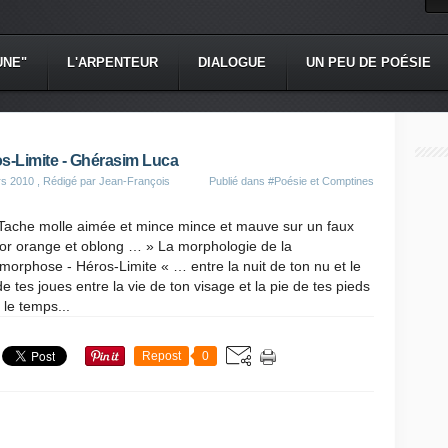
UNE"
L'ARPENTEUR
DIALOGUE
UN PEU DE POÉSIE
s-Limite - Ghérasim Luca
rs 2010
, Rédigé par Jean-François
Publié dans
#Poésie et Comptines
Tache molle aimée et mince mince et mauve sur un faux
 or orange et oblong … » La morphologie de la
orphose - Héros-Limite « … entre la nuit de ton nu et le
de tes joues entre la vie de ton visage et la pie de tes pieds
 le temps...
Repost
0