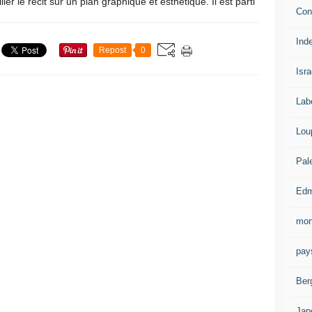
iller le récit sur un plan graphique et esthétique. Il est parti
Con
Ind
Repost
0
Isra
Lab
Lou
Pal
Edm
mor
pay
Ber
Jap