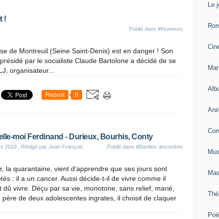
Le 
 !
Ro
Publié dans
#Humeurs
Cin
sse de Montreuil (Seine Saint-Denis) est en danger ! Son
, présidé par le socialiste Claude Bartolone a décidé de se
Man
LJ, organisateur...
Alb
Repost
0
Ani
Com
lle-moi Ferdinand - Durieux, Bourhis, Conty
rs 2010
, Rédigé par Jean-François
Publié dans
#Bandes dessinées
Mus
, la quarantaine, vient d’apprendre que ses jours sont
Mas
és : il a un cancer. Aussi décide-t-il de vivre comme il
t dû vivre. Déçu par sa vie, monotone, sans relief, marié,
Thé
 père de deux adolescentes ingrates, il choisit de claquer
.
Poé