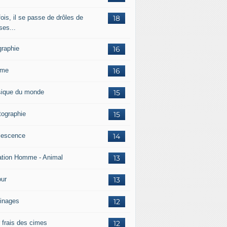
ois, il se passe de drôles de
18
ses...
graphie
16
mme
16
ique du monde
15
tographie
15
lescence
14
ation Homme - Animal
13
ur
13
inages
12
r frais des cimes
12