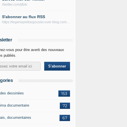
//twitter.com/jfbib
S'abonner au flux RSS
https://legenepietlargousier.over-blog.com/rss
letter
ez-vous pour être averti des nouveaux
es publiés.
gories
des dessinées
153
éma documentaire
72
ais, documentaires
67