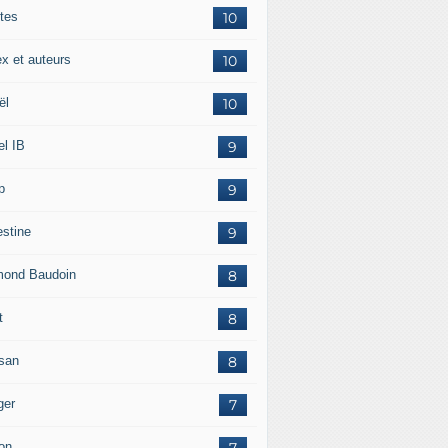
tes
10
ex et auteurs
10
ël
10
el IB
9
p
9
estine
9
ond Baudoin
8
t
8
san
8
ger
7
on
7