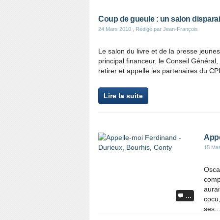
Coup de gueule : un salon disparait
24 Mars 2010
, Rédigé par Jean-François
Le salon du livre et de la presse jeune
principal financeur, le Conseil Général
retirer et appelle les partenaires du CP
Lire la suite
Appe
15 Ma
Oscar
compt
aurai
…
cocu,
ses..