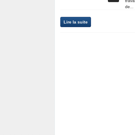
trava
de...
Lire la suite