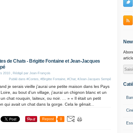
News
Abonn
articl
es de Chats - Brigitte Fontaine et Jean-Jacques
pé
rs 2010
, Rédigé par Jean-François
Publié dans
#Contes
,
#Birgitte Fontaine
,
#Chat
,
#Jean-Jacques Sempé
Caté
nd je serais vieille j’aurai une petite maison dans les Pays
 Loire, au bout d’un village, j’aurai un chignon blanc et un
Ban
 un chat rouquin, laiteux, ou noir. … » « Il était un petit
n qui avait un chat dans la gorge. Cela le gênait...
Cin
Repost
0
Ess