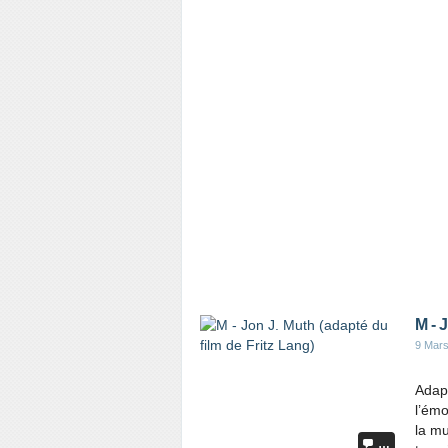
M - 
9 Mar
Adap
l’émo
la mu
…