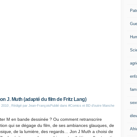
Pat
Gue
Hum
Scie
agri
enf
fami
Jon J. Muth (adapté du film de Fritz Lang)
sex
s 2010
, Rédigé par Jean-François
Publié dans
#Comics et BD d'outre Manche
éle
ter M en bande dessinée ? Ou comment retranscrire
tion qui se dégage du film, de ses ambiances glauques, de
Afr
sique, de la lumière, des regards… Jon J Muth a choisi de