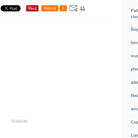
Repost
0
Parf
cho
Bio
fe
mus
pho
ado
Rel
amo
Publicité
Cop
L'ai