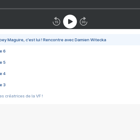
bey Maguire, c'est lui ! Rencontre avec Damien Witecka
e 6
e 5
e 4
e 3
s créatrices de la VF !
e 2
e 1
e Mektoub My Love arrive enfin ! Rencontre avec Shaïn Boumedine et Sal