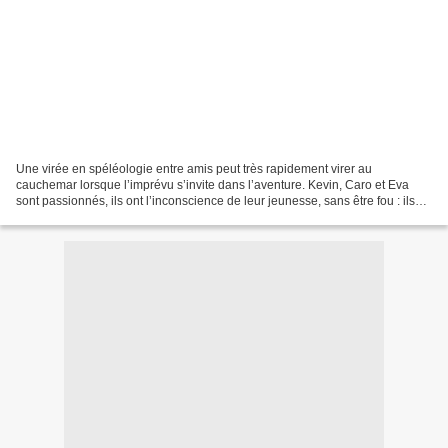
Une virée en spéléologie entre amis peut très rapidement virer au
cauchemar lorsque l’imprévu s’invite dans l’aventure. Kevin, Caro et Eva
sont passionnés, ils ont l’inconscience de leur jeunesse, sans être fou : ils
ont bien fait les choses et préparé...