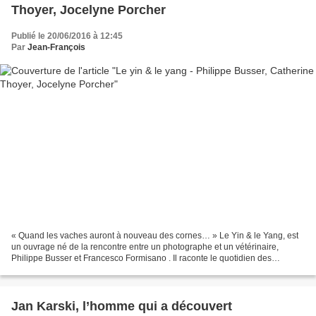
Thoyer, Jocelyne Porcher
Publié le 20/06/2016 à 12:45
Par
Jean-François
« Quand les vaches auront à nouveau des cornes… » Le Yin & le Yang, est
un ouvrage né de la rencontre entre un photographe et un vétérinaire,
Philippe Busser et Francesco Formisano . Il raconte le quotidien des
éleveurs, insiste sur les évolutions néfastes...
Jan Karski, l’homme qui a découvert