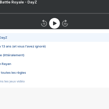
 Battle Royale - DayZ
 DayZ
 a 13 ans (et vous l'avez ignoré)
e (littéralement)
im Rayan
 toutes les règles
s les jeux vidéo
us choquant de Rockstar ? - Le scandale BULLY
e plus moche de Steam
du RÊVE tourne au CAUCHEMAR