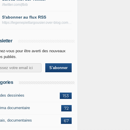
//twitter.com/jfbib
S'abonner au flux RSS
https://legenepietlargousier.over-blog.com/rss
letter
ez-vous pour être averti des nouveaux
es publiés.
gories
des dessinées
153
éma documentaire
72
ais, documentaires
67