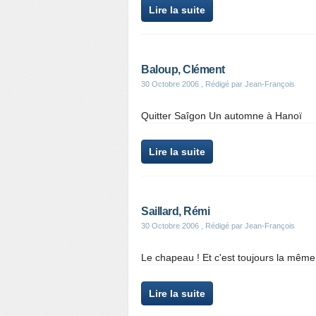
Lire la suite
Baloup, Clément
30 Octobre 2006
, Rédigé par Jean-François
Quitter Saîgon Un automne à Hanoï
Lire la suite
Saillard, Rémi
30 Octobre 2006
, Rédigé par Jean-François
Le chapeau ! Et c'est toujours la même 
Lire la suite