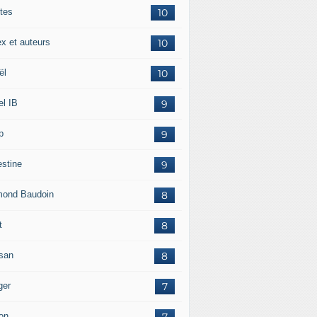
tes
10
ex et auteurs
10
ël
10
el IB
9
p
9
estine
9
ond Baudoin
8
t
8
san
8
ger
7
on
7