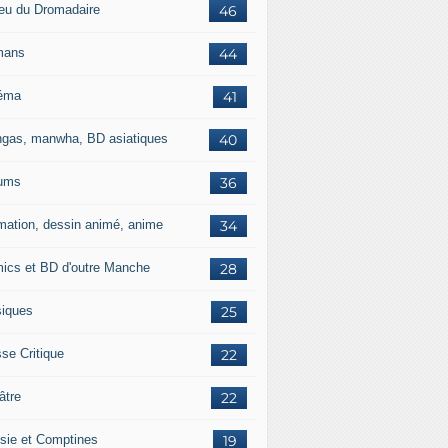
jeu du Dromadaire
46
mans
44
éma
41
gas, manwha, BD asiatiques
40
ums
36
mation, dessin animé, anime
34
ics et BD d'outre Manche
28
iques
25
se Critique
22
âtre
22
sie et Comptines
19