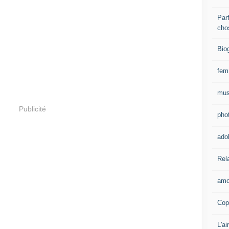
Parf
cho
Bio
fe
mus
Publicité
pho
ado
Rel
amo
Cop
L'ai