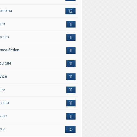
rimoine
12
rre
11
eurs
11
nce-fiction
11
culture
11
ance
11
lle
11
ualité
11
vage
11
ique
10