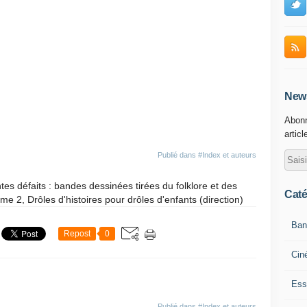
News
Abonn
articl
Publié dans
#Index et auteurs
ntes défaits : bandes dessinées tirées du folklore et des
Caté
lume 2, Drôles d'histoires pour drôles d'enfants (direction)
Ban
Repost
0
Cin
Ess
Publié dans
#Index et auteurs