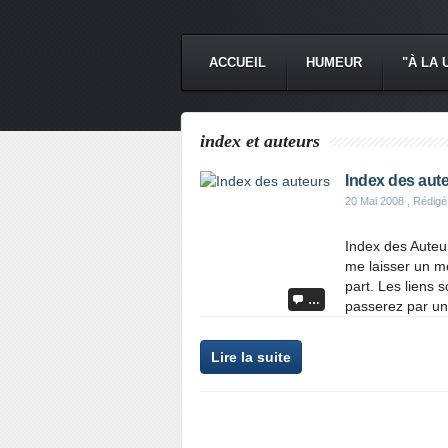
ACCUEIL
HUMEUR
"À LA 
index et auteurs
Index des aut
20 Mai 2008
, Rédigé
Index des Auteu
me laisser un m
part. Les liens s
…
passerez par un b
Lire la suite