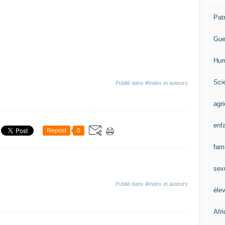
Pat
Gue
Hum
Scie
Publié dans
#Index et auteurs
agri
enf
Repost
0
fami
sex
Publié dans
#Index et auteurs
éle
Afr