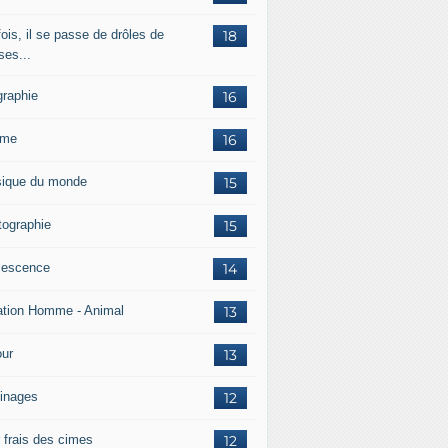
ois, il se passe de drôles de
18
ses...
graphie
16
mme
16
ique du monde
15
tographie
15
lescence
14
ation Homme - Animal
13
ur
13
inages
12
r frais des cimes
12