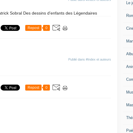
Le 
trick Sobral Des dessins d'enfants des Légendaires
Ro
Repost
0
Cin
Man
Alb
Publié dans
#Index et auteurs
Ani
Com
Repost
0
Mus
Mas
Thé
Poé