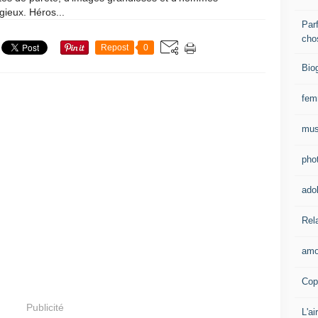
gieux. Héros...
Parf
cho
Repost
0
Bio
fe
mus
pho
ado
Rel
amo
Cop
Publicité
L'ai