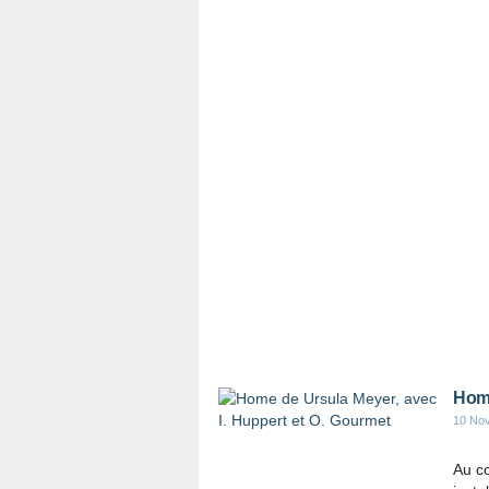
Home
10 No
Au co