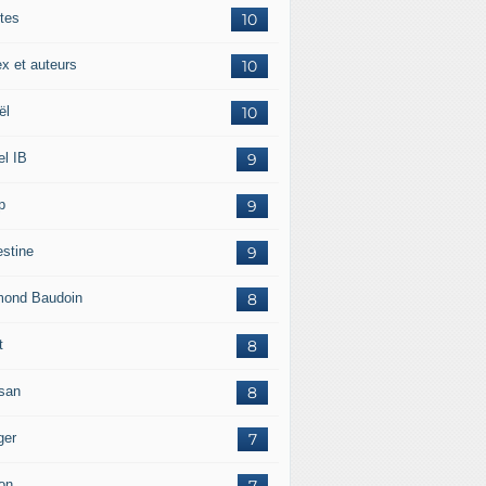
tes
10
ex et auteurs
10
ël
10
el IB
9
p
9
estine
9
ond Baudoin
8
t
8
san
8
ger
7
on
7