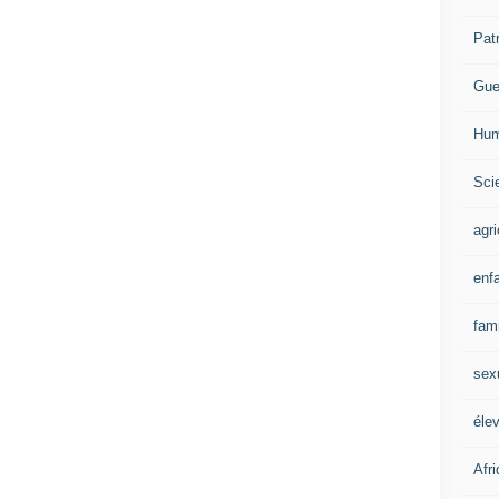
Pat
Gue
Hum
Scie
agri
enf
fami
sex
éle
Afr