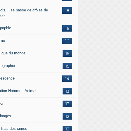
ois, il se passe de drôles de
18
ses...
graphie
16
mme
16
ique du monde
15
tographie
15
lescence
14
ation Homme - Animal
13
ur
13
inages
12
r frais des cimes
12