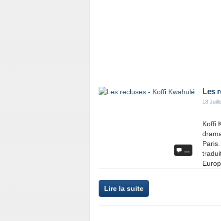
Les r
18 Juill
Koffi 
dramat
Paris.
…
tradu
Europ
Lire la suite