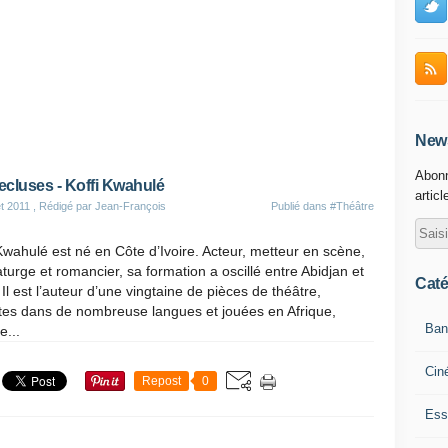
News
Abonn
ecluses - Koffi Kwahulé
articl
et 2011
, Rédigé par Jean-François
Publié dans
#Théâtre
Kwahulé est né en Côte d’Ivoire. Acteur, metteur en scène,
urge et romancier, sa formation a oscillé entre Abidjan et
Caté
 Il est l’auteur d’une vingtaine de pièces de théâtre,
ites dans de nombreuse langues et jouées en Afrique,
Ban
e...
Cin
Repost
0
Ess