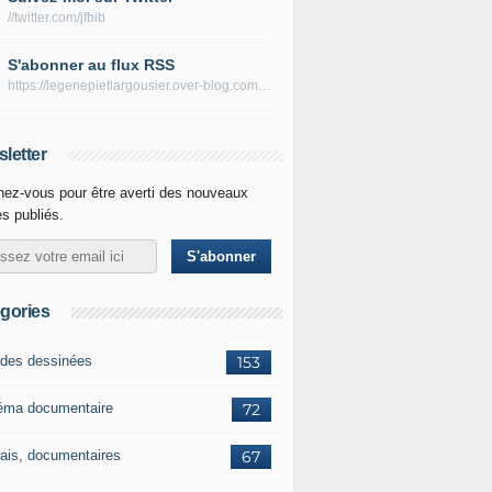
//twitter.com/jfbib
S'abonner au flux RSS
https://legenepietlargousier.over-blog.com/rss
letter
ez-vous pour être averti des nouveaux
es publiés.
gories
des dessinées
153
éma documentaire
72
ais, documentaires
67