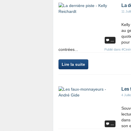
La d
11 Juil
Kelly
au ge
quoti
…
pour 
contrées...
Publié dans
#Ciné
Lire la suite
Les 
4 Juill
Souve
lectu
dans 
…
son e