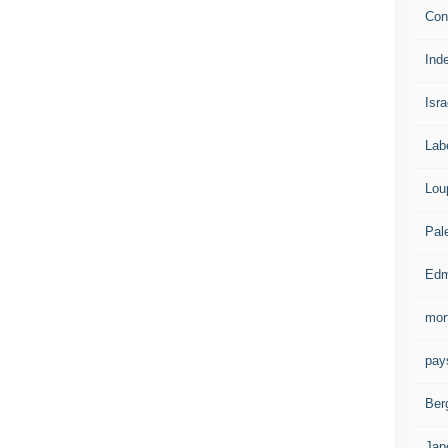
Con
Ind
Isra
Lab
Lou
Pal
Edm
mor
pay
Ber
Jap