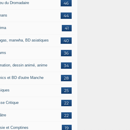
jeu du Dromadaire
46
mans
44
éma
41
gas, manwha, BD asiatiques
40
ums
36
mation, dessin animé, anime
34
ics et BD d'outre Manche
28
iques
25
se Critique
22
âtre
22
sie et Comptines
19