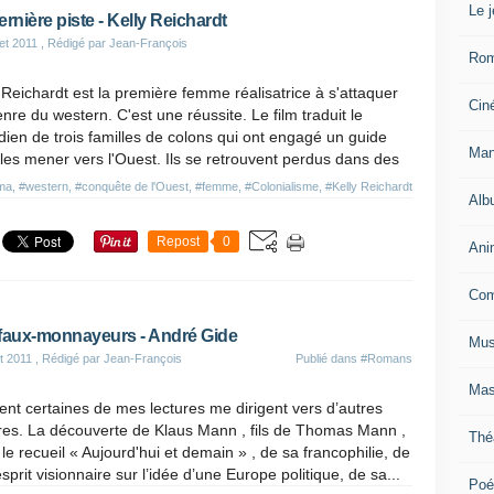
Le 
ernière piste - Kelly Reichardt
let 2011
, Rédigé par Jean-François
Ro
 Reichardt est la première femme réalisatrice à s'attaquer
Cin
nre du western. C'est une réussite. Le film traduit le
dien de trois familles de colons qui ont engagé un guide
Man
les mener vers l'Ouest. Ils se retrouvent perdus dans des
ma
,
#western
,
#conquête de l'Ouest
,
#femme
,
#Colonialisme
,
#Kelly Reichardt
Alb
Repost
0
Ani
Com
faux-monnayeurs - André Gide
Mus
et 2011
, Rédigé par Jean-François
Publié dans
#Romans
Mas
nt certaines de mes lectures me dirigent vers d’autres
res. La découverte de Klaus Mann , fils de Thomas Mann ,
Thé
le recueil « Aujourd'hui et demain » , de sa francophilie, de
sprit visionnaire sur l’idée d’une Europe politique, de sa...
Poé