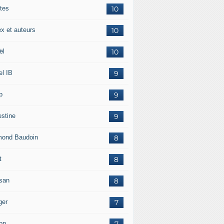
tes
10
ex et auteurs
10
ël
10
el IB
9
p
9
estine
9
ond Baudoin
8
t
8
san
8
ger
7
on
7