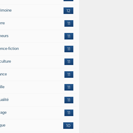
rimoine
12
rre
11
eurs
11
nce-fiction
11
culture
11
ance
11
lle
11
ualité
11
vage
11
ique
10