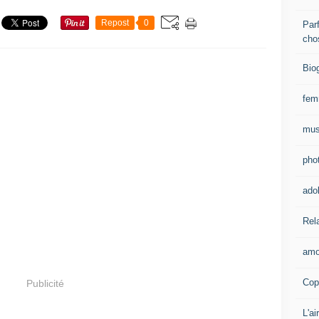
Repost
0
Parf
cho
Bio
fe
mus
pho
ado
Rel
amo
Cop
Publicité
L'ai