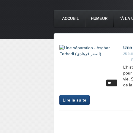
ACCUEIL
HUMEUR
"À LA 
25 Juil
P
L’his
pour 
vie. 
…
de la
Lire la suite