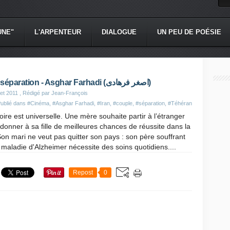
UNE"
L'ARPENTEUR
DIALOGUE
UN PEU DE POÉSIE
Une séparation - Asghar Farhadi (اصغر فرهادی)
let 2011
, Rédigé par Jean-François
ublié dans
#Cinéma
,
#Asghar Farhadi
,
#Iran
,
#couple
,
#séparation
,
#Téhéran
toire est universelle. Une mère souhaite partir à l’étranger
donner à sa fille de meilleures chances de réussite dans la
Son mari ne veut pas quitter son pays : son père souffrant
 maladie d'Alzheimer nécessite des soins quotidiens....
Repost
0