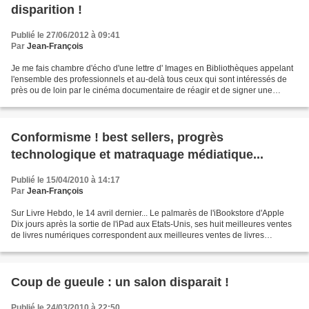
disparition !
Publié le 27/06/2012 à 09:41
Par
Jean-François
Je me fais chambre d'écho d'une lettre d' Images en Bibliothèques appelant
l'ensemble des professionnels et au-delà tous ceux qui sont intéressés de
près ou de loin par le cinéma documentaire de réagir et de signer une
pétition. La catalogue national...
Conformisme ! best sellers, progrès
technologique et matraquage médiatique...
Publié le 15/04/2010 à 14:17
Par
Jean-François
Sur Livre Hebdo, le 14 avril dernier... Le palmarès de l'iBookstore d'Apple
Dix jours après la sortie de l'iPad aux Etats-Unis, ses huit meilleures ventes
de livres numériques correspondent aux meilleures ventes de livres
imprimés. Cela ne vous semble-t-il...
Coup de gueule : un salon disparait !
Publié le 24/03/2010 à 22:50