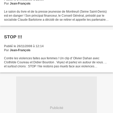
Par
Jean-François
Le salon du livre et de la presse jeunesse de Montreuil (Seine Saint-Denis)
est en danger ! Son principal financeur, le Conseil Général, présidé par le
socialiste Claude Bartolone a décidé de se retirer et appelle les partenaires
du CPLJ, organisateur...
STOP !!!
Publié le 26/11/2008 à 12:14
Par
Jean-François
Contre les violences faites aux femmes ! Un clip d' Olivier Dahan avec
Clothilde Coureau et Didier Bourdon . Voyez et parlez en autour de vous. ...
et surtout crions : STOP ! Ne restons pas muets face aux violences
conjugales envoyé par Amnesty_Franc...
Publicité