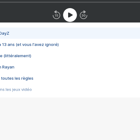
 DayZ
 a 13 ans (et vous l'avez ignoré)
e (littéralement)
im Rayan
 toutes les règles
s les jeux vidéo
us choquant de Rockstar ? - Le scandale BULLY
e plus moche de Steam
du RÊVE tourne au CAUCHEMAR
pendant 8 heures