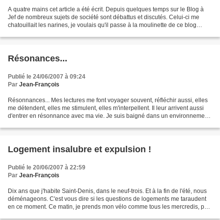
A quatre mains cet article a été écrit. Depuis quelques temps sur le Blog à
Jef de nombreux sujets de société sont débattus et discutés. Celui-ci me
chatouillait les narines, je voulais qu'il passe à la moulinette de ce blog
corrosif et intelligent. Voilà,...
Résonances...
Publié le 24/06/2007 à 09:24
Par
Jean-François
Résonnances... Mes lectures me font voyager souvent, réfléchir aussi, elles
me détendent, elles me stimulent, elles m'interpellent. Il leur arrivent aussi
d'entrer en résonnance avec ma vie. Je suis baigné dans un environnement
qui me construit, me modèle,...
Logement insalubre et expulsion !
Publié le 20/06/2007 à 22:59
Par
Jean-François
Dix ans que j'habite Saint-Denis, dans le neuf-trois. Et à la fin de l'été, nous
déménageons. C'est vous dire si les questions de logements me taraudent
en ce moment. Ce matin, je prends mon vélo comme tous les mercredis, puis
j'accompagne les enfants...