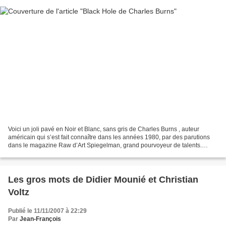
Voici un joli pavé en Noir et Blanc, sans gris de Charles Burns , auteur
américain qui s’est fait connaître dans les années 1980, par des parutions
dans le magazine Raw d’Art Spiegelman, grand pourvoyeur de talents.
Charles Burns est auteur de BD, illustrateur...
Les gros mots de Didier Mounié et Christian
Voltz
Publié le 11/11/2007 à 22:29
Par
Jean-François