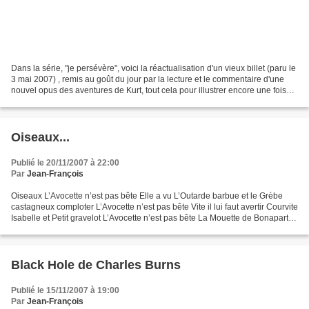
Dans la série, "je persévère", voici la réactualisation d'un vieux billet (paru le
3 mai 2007) , remis au goût du jour par la lecture et le commentaire d'une
nouvel opus des aventures de Kurt, tout cela pour illustrer encore une fois
cette fameuse maxime...
Oiseaux...
Publié le 20/11/2007 à 22:00
Par
Jean-François
Oiseaux L’Avocette n’est pas bête Elle a vu L’Outarde barbue et le Grèbe
castagneux comploter L’Avocette n’est pas bête Vite il lui faut avertir Courvite
Isabelle et Petit gravelot L’Avocette n’est pas bête La Mouette de Bonaparte
est parti à Sainte Hélène...
Black Hole de Charles Burns
Publié le 15/11/2007 à 19:00
Par
Jean-François