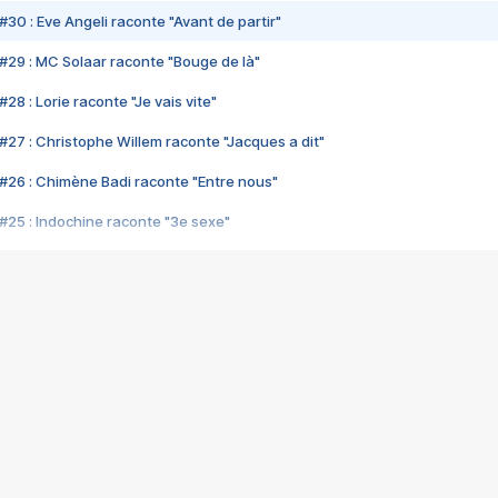
#30 : Eve Angeli raconte "Avant de partir"
#29 : MC Solaar raconte "Bouge de là"
28 : Lorie raconte "Je vais vite"
#27 : Christophe Willem raconte "Jacques a dit"
#26 : Chimène Badi raconte "Entre nous"
#25 : Indochine raconte "3e sexe"
#24 : Zaho raconte "C'est chelou"
#23 : Patrick Bruel raconte "Au café des délices"
#22 : Kyo raconte "Le chemin"
#21 : Nolwenn Leroy raconte "Cassé"
#20 : Patrick Hernandez raconte "Born to be alive"
#19 : Lorie raconte "Près de moi"