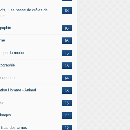
ois, il se passe de drôles de
18
ses...
graphie
16
mme
16
ique du monde
15
tographie
15
lescence
14
ation Homme - Animal
13
ur
13
inages
12
r frais des cimes
12