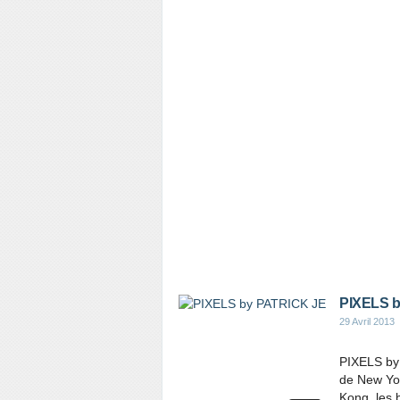
PIXELS b
29 Avril 2013
PIXELS by 
de New Yo
Kong, les 