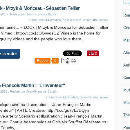
Le 
 - Mrzyk & Moriceau - Sébastien Tellier
 2013
, Rédigé par Jean-François Baudin
Ro
Publié dans
#Animation, dessin animé, anime
,
#Musiques
bien aimé... « LOOk | Mrzyk & Moriceau for Sébastien Tellier
Cin
 Vimeo : http://t.co/1cOGvvosGZ Vimeo is the home for
quality videos and the people who love them.
Man
Alb
e la suite
Repost
0
Ani
Com
-François Martin : "L'inventeur"
Mus
 2013
, Rédigé par Jean-François Baudin
Publié dans
#Animation, dessin animé, anime
Mas
fique cinéma d'animation... Jean-François Martin :
venteur" | ARTE Creative: http://t.co/gu77EvDQyn
Thé
ive.arte.tv Scénario et Illustration : Jean-François Martin.
ue : Charlie Adamopulos et Ghislain Soufflet.Réalisateurs :
Poé
Fouchy,...