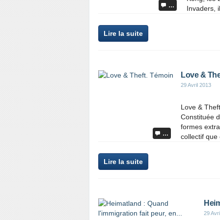
…
Invaders, 
Lire la suite
Love & The
29 Avril 2013
Love & Theft
Constituée d
formes extra
…
collectif que 
Lire la suite
Heim
29 Avr