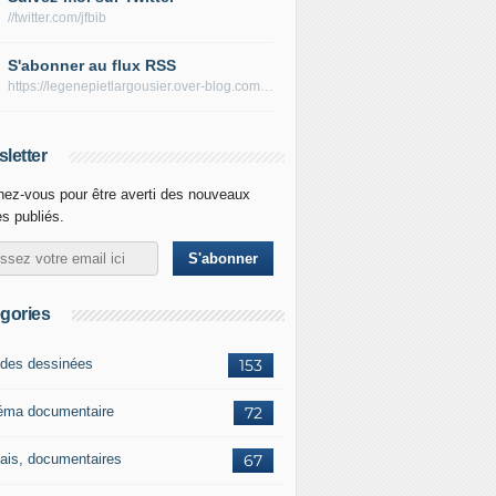
//twitter.com/jfbib
S'abonner au flux RSS
https://legenepietlargousier.over-blog.com/rss
letter
ez-vous pour être averti des nouveaux
es publiés.
gories
des dessinées
153
éma documentaire
72
ais, documentaires
67