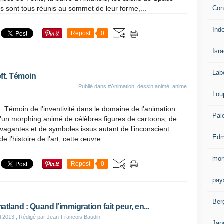
Con
ils sont tous réunis au sommet de leur forme,...
Ind
Repost
0
Isra
Lab
ft. Témoin
Publié dans
#Animation, dessin animé, anime
Lou
. Témoin de l’inventivité dans le domaine de l’animation.
Pal
’un morphing animé de célèbres figures de cartoons, de
vagantes et de symboles issus autant de l’inconscient
Edm
de l’histoire de l’art, cette œuvre...
mor
Repost
0
pay
Ber
atland : Quand l'immigration fait peur, en...
il 2013
, Rédigé par Jean-François Baudin
Jap