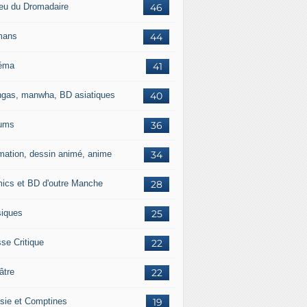
jeu du Dromadaire
46
mans
44
éma
41
gas, manwha, BD asiatiques
40
ums
36
mation, dessin animé, anime
34
ics et BD d'outre Manche
28
iques
25
se Critique
22
âtre
22
sie et Comptines
19