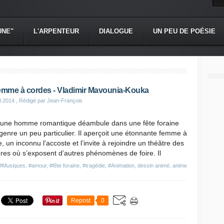
UNE"
L'ARPENTEUR
DIALOGUE
UN PEU DE POÉSIE
emme à cordes - Vladimir Mavounia-Kouka
il 2014
, Rédigé par Jean-François
eune homme romantique déambule dans une fête foraine
genre un peu particulier. Il aperçoit une étonnante femme à
, un inconnu l’accoste et l’invite à rejoindre un théâtre des
res où s’exposent d’autres phénomènes de foire. Il
#Musiques
,
#amour
,
#fête foraine
,
#tragédie
,
#Animation, dessin animé, anime
Repost
0