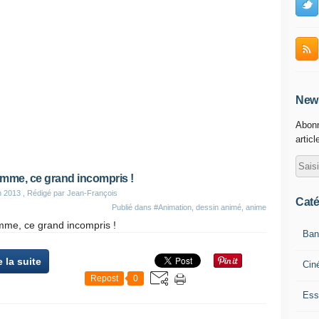
News
Abonn
articl
mme, ce grand incompris !
n 2013
, Rédigé par Jean-François
Caté
Publié dans
#Animation, dessin animé, anime
mme, ce grand incompris !
Ban
e la suite
Cin
Repost
0
Ess