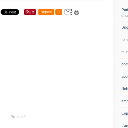
Parf
Repost
0
cho
Bio
fe
mus
pho
ado
Rel
amo
Cop
Publicité
L'ai