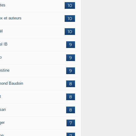
tes
10
ex et auteurs
10
ël
10
el IB
9
p
9
estine
9
ond Baudoin
8
t
8
san
8
ger
7
on
7