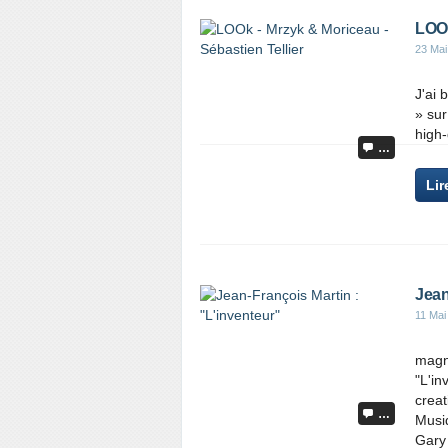
LOOk
23 Mai
J'ai 
» sur
high-
…
Lir
Jean
11 Mai
magni
"L'in
creat
…
Musiq
Gary 