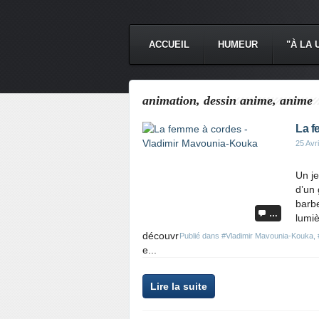
ACCUEIL
HUMEUR
"À LA 
animation, dessin anime, anime
La f
25 Avr
Un j
d’un 
barbe
…
lumiè
découvr
Publié dans
#Vladimir Mavounia-Kouka
,
e...
Lire la suite