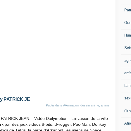
Pat
Gue
Hum
Scie
agri
enf
fami
sex
y PATRICK JE
Publié dans
#Animation, dessin animé, anime
éle
PATRICK JEAN. - Vidéo Dailymotion - L’invasion de la ville
Afr
rk par des jeux vidéos 8-bits…Frogger, Pac-Man, Donkey
blocs de Tétris, la barre d’Arkanoid, les aliens de Space