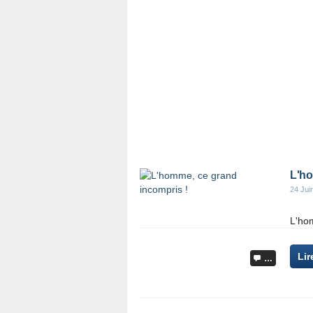
L'ho
24 Jui
L'ho
Lir
…