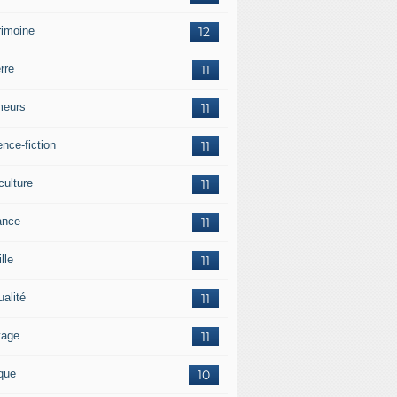
rimoine
12
rre
11
eurs
11
nce-fiction
11
culture
11
ance
11
lle
11
ualité
11
vage
11
ique
10