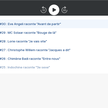
#30 : Eve Angeli raconte "Avant de partir"
#29 : MC Solaar raconte "Bouge de là"
28 : Lorie raconte "Je vais vite"
#27 : Christophe Willem raconte "Jacques a dit"
#26 : Chimène Badi raconte "Entre nous"
#25 : Indochine raconte "3e sexe"
#24 : Zaho raconte "C'est chelou"
#23 : Patrick Bruel raconte "Au café des délices"
#22 : Kyo raconte "Le chemin"
#21 : Nolwenn Leroy raconte "Cassé"