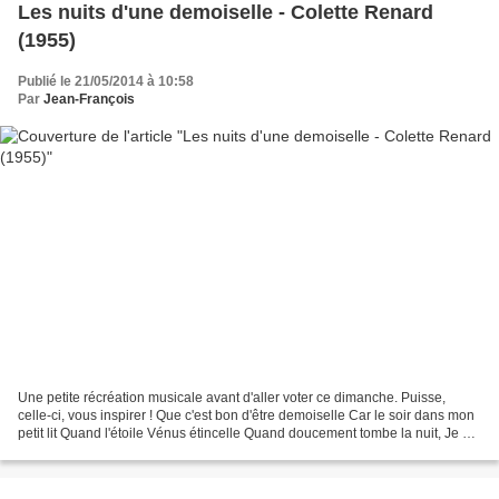
Les nuits d'une demoiselle - Colette Renard
(1955)
Publié le 21/05/2014 à 10:58
Par
Jean-François
Une petite récréation musicale avant d'aller voter ce dimanche. Puisse,
celle-ci, vous inspirer ! Que c'est bon d'être demoiselle Car le soir dans mon
petit lit Quand l'étoile Vénus étincelle Quand doucement tombe la nuit, Je me
fais sucer la friandise...