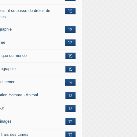
ois, il se passe de drôles de
18
ses...
graphie
16
mme
16
ique du monde
15
tographie
15
lescence
14
ation Homme - Animal
13
ur
13
inages
12
r frais des cimes
12