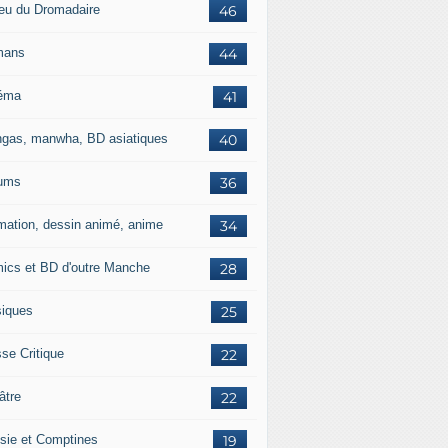
jeu du Dromadaire
46
mans
44
éma
41
gas, manwha, BD asiatiques
40
ums
36
mation, dessin animé, anime
34
ics et BD d'outre Manche
28
iques
25
se Critique
22
âtre
22
sie et Comptines
19