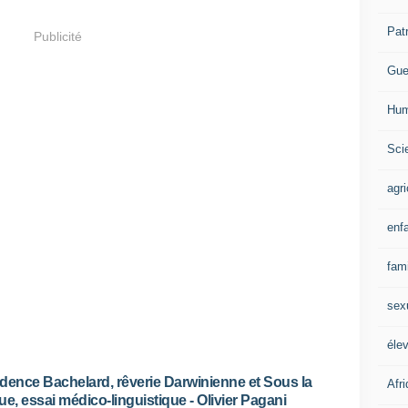
Pat
Publicité
Gue
Hum
Scie
agri
enf
fami
sex
éle
dence Bachelard, rêverie Darwinienne et Sous la
Afr
ue, essai médico-linguistique - Olivier Pagani