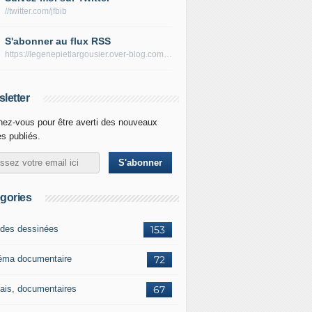
//twitter.com/jfbib
S'abonner au flux RSS
https://legenepietlargousier.over-blog.com/rss
letter
ez-vous pour être averti des nouveaux
es publiés.
gories
des dessinées
153
éma documentaire
72
ais, documentaires
67