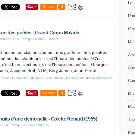
Le 
Repost
0
Ro
Cin
ure des poètes - Grand Corps Malade
ptembre 2015
, Rédigé par Jean-François
Man
hanson, un clip, un slameur, des graffeurs, des peintres,
Alb
oètes, des chanteurs : c'est l'heure des poètes ! C'est
 c'est bien, c'est bon, c'est l'heure des poètes : Georges
Ani
sens, Jacques Brel, NTM, Kery James, Jean Ferrat,
Poésie et Comptines
,
#Grand Corps Malade
,
#Saint-Denis
,
#slam
,
#Musiques
Com
Repost
0
Mus
Mas
nuits d'une demoiselle - Colette Renard (1955)
Thé
 2014
, Rédigé par Jean-François
Poé