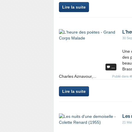
Lire la suite
L'he
30 Se
Une c
des p
beau,
…
Bras
Charles Aznavour,...
Publié dans
#
Lire la suite
Les 
21 Mai