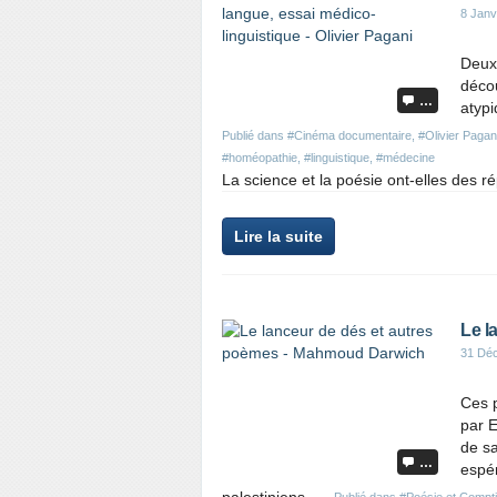
8 Janv
Deux
décou
…
atyp
Publié dans
#Cinéma documentaire
,
#Olivier Pagan
#homéopathie
,
#linguistique
,
#médecine
La science et la poésie ont-elles des ré
Lire la suite
Le l
31 Dé
Ces 
par E
de sa
…
espér