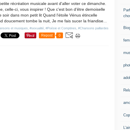
etite récréation musicale avant d'aller voter ce dimanche.
e, celle-ci, vous inspirer ! Que c'est bon d'être demoiselle
Parf
e soir dans mon petit lit Quand l'étoile Vénus étincelle
cho
 doucement tombe la nuit, Je me fais sucer la friandise...
Bio
ansons et musiques
,
#sexualité
,
#Poésie et Comptines
,
#Chansons paillardes
Repost
0
fe
mus
pho
ado
Rel
amo
Cop
L'ai