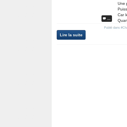
Une p
Puiss
Car l
…
Quand
Publié dans
#Ch
Lire la suite