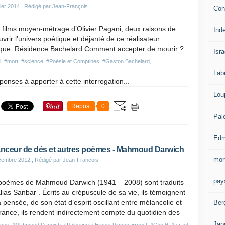
ier 2014
, Rédigé par Jean-François
Con
 films moyen-métrage d’Olivier Pagani, deux raisons de
Ind
vrir l’univers poétique et déjanté de ce réalisateur
ique. Résidence Bachelard Comment accepter de mourir ?
Isra
i
,
#mort
,
#science
,
#Poésie et Comptines
,
#Gaston Bachelard
,
Lab
ponses à apporter à cette interrogation...
Lou
Repost
0
Pal
Edm
anceur de dés et autres poèmes - Mahmoud Darwich
mor
cembre 2012
, Rédigé par Jean-François
pay
poèmes de Mahmoud Darwich (1941 – 2008) sont traduits
lias Sanbar . Écrits au crépuscule de sa vie, ils témoignent
 pensée, de son état d’esprit oscillant entre mélancolie et
Ber
ance, ils rendent indirectement compte du quotidien des
Jap