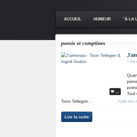
ACCUEIL
HUMEUR
"À LA 
poesie et comptines
J'ai
7 Mar
Quand
peine
poési
…
Tout 
Toon Tellegen...
Publié dans
Lire la suite