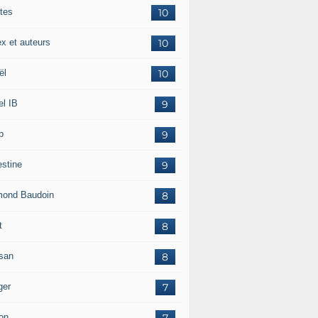
tes
10
ex et auteurs
10
ël
10
el IB
9
p
9
estine
9
ond Baudoin
8
t
8
san
8
ger
7
on
7