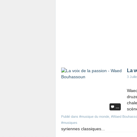
La v
3 Juill
Waed
druz
chale
…
scèn
Publié dans
#musique du monde
,
#Waed Bouhass
#musiques
syriennes classiques...