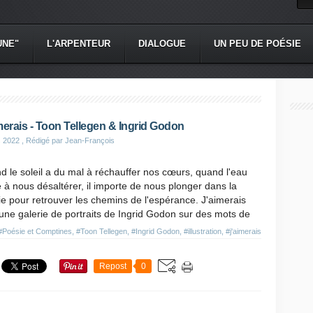
UNE"
L'ARPENTEUR
DIALOGUE
UN PEU DE POÉSIE
merais - Toon Tellegen & Ingrid Godon
s 2022
, Rédigé par Jean-François
 le soleil a du mal à réchauffer nos cœurs, quand l'eau
 à nous désaltérer, il importe de nous plonger dans la
e pour retrouver les chemins de l'espérance. J'aimerais
une galerie de portraits de Ingrid Godon sur des mots de
#Poésie et Comptines
,
#Toon Tellegen
,
#Ingrid Godon
,
#illustration
,
#j'aimerais
Repost
0