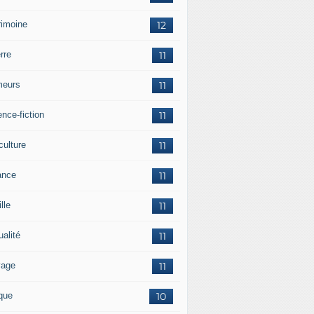
rimoine
12
rre
11
eurs
11
nce-fiction
11
culture
11
ance
11
lle
11
ualité
11
vage
11
ique
10