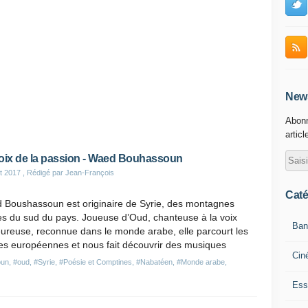
News
Abonn
articl
oix de la passion - Waed Bouhassoun
et 2017
, Rédigé par Jean-François
Caté
 Boushassoun est originaire de Syrie, des montagnes
es du sud du pays. Joueuse d’Oud, chanteuse à la voix
Ban
ureuse, reconnue dans le monde arabe, elle parcourt les
es européennes et nous fait découvrir des musiques
Cin
oun
,
#oud
,
#Syrie
,
#Poésie et Comptines
,
#Nabatéen
,
#Monde arabe
,
Ess