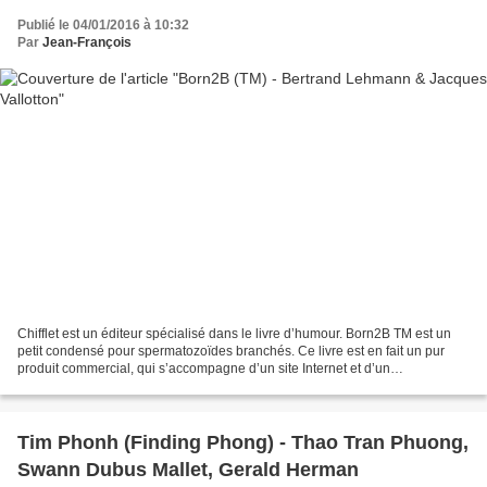
Publié le 04/01/2016 à 10:32
Par
Jean-François
Chifflet est un éditeur spécialisé dans le livre d’humour. Born2B TM est un
petit condensé pour spermatozoïdes branchés. Ce livre est en fait un pur
produit commercial, qui s’accompagne d’un site Internet et d’un
merchandising à faire pâlir n’importe...
Tim Phonh (Finding Phong) - Thao Tran Phuong,
Swann Dubus Mallet, Gerald Herman