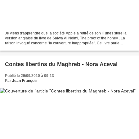
Je viens d'apprendre que la société Apple a retiré de son iTunes store la
version anglaise du livre de Salwa Al Neimi, The proof of the honey . La
raison invoqué concerne "la couverture inappropriée". Ce livre parle
d'érotisme dans le monde arabe, certains...
Contes libertins du Maghreb - Nora Aceval
Publié le 29/09/2010 à 09:13
Par
Jean-François