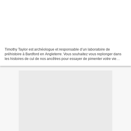
Timothy Taylor est archéologue et responsable d’un laboratoire de
préhistoire à Bardford en Angleterre. Vous souhaitez vous replonger dans
les histoires de cul de nos ancêtres pour essayer de pimenter votre vie
sexuelle ? Ne vous y trompez pas, ce n’est...