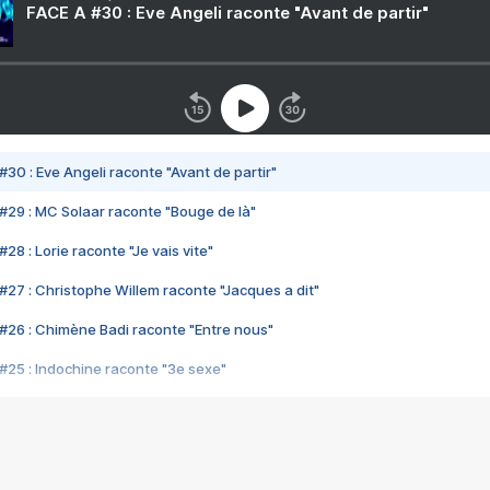
FACE A #30 : Eve Angeli raconte "Avant de partir"
#30 : Eve Angeli raconte "Avant de partir"
#29 : MC Solaar raconte "Bouge de là"
28 : Lorie raconte "Je vais vite"
#27 : Christophe Willem raconte "Jacques a dit"
#26 : Chimène Badi raconte "Entre nous"
#25 : Indochine raconte "3e sexe"
#24 : Zaho raconte "C'est chelou"
#23 : Patrick Bruel raconte "Au café des délices"
#22 : Kyo raconte "Le chemin"