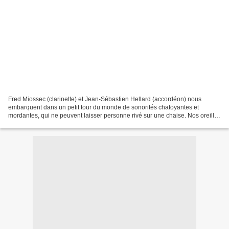
Fred Miossec (clarinette) et Jean-Sébastien Hellard (accordéon) nous
embarquent dans un petit tour du monde de sonorités chatoyantes et
mordantes, qui ne peuvent laisser personne rivé sur une chaise. Nos oreilles
flattées par les notes coulantes de la...