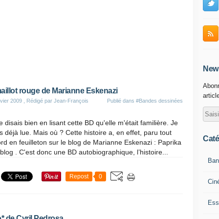
News
Abonn
aillot rouge de Marianne Eskenazi
articl
vier 2009
, Rédigé par Jean-François
Publié dans
#Bandes dessinées
 disais bien en lisant cette BD qu'elle m'était familière. Je
is déjà lue. Mais où ? Cette histoire a, en effet, paru tout
Caté
rd en feuilleton sur le blog de Marianne Eskenazi : Paprika
blog . C'est donc une BD autobiographique, l’histoire...
Ban
Repost
0
Cin
Ess
* de Cyril Pedrosa