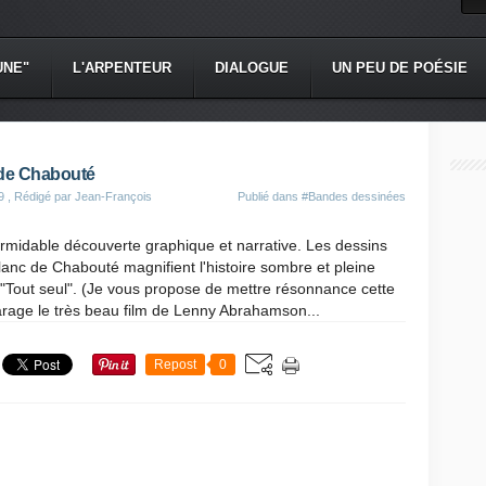
UNE"
L'ARPENTEUR
DIALOGUE
UN PEU DE POÉSIE
 de Chabouté
9
, Rédigé par Jean-François
Publié dans
#Bandes dessinées
ormidable découverte graphique et narrative. Les dessins
blanc de Chabouté magnifient l'histoire sombre et pleine
 "Tout seul". (Je vous propose de mettre résonnance cette
age le très beau film de Lenny Abrahamson...
Repost
0