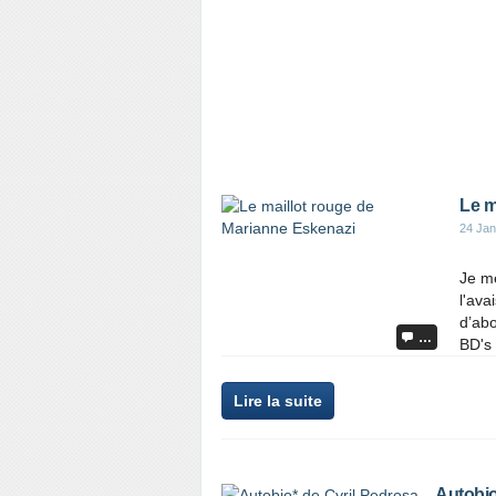
Le m
24 Jan
Je me
l'ava
d’abo
…
BD's 
Lire la suite
Autobio