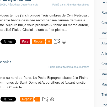
Le 
 2009
, Rédigé par Jean-François
Publié dans
#Bandes dessinées
Ro
uelques temps j’ai chroniqué Trois ombres de Cyril Pedrosa .
idable bande dessinée récompensée l’année dernière à
Cin
e. Aujourd’hui je vous présente Autobio* du même auteur,
bellisé Fluide Glacial , plutôt soft et pleine...
Man
Repost
0
Alb
Ani
Sensier
Com
Publié dans
#Cinéma documentaire
Mus
Denis au nord de Paris. La Petite Espagne, située à la Plaine
mmunes de Saint-Denis et Aubervilliers et faisant jonction
Mas
t du XX° siècle...
Thé
Repost
0
Poé