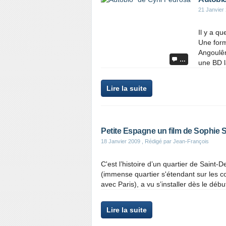
21 Janvier
Il y a q
Une form
Angoulêm
…
une BD la
Lire la suite
Petite Espagne un film de Sophie 
18 Janvier 2009
, Rédigé par Jean-François
C'est l’histoire d’un quartier de Saint-
(immense quartier s'étendant sur les co
avec Paris), a vu s’installer dès le débu
Lire la suite