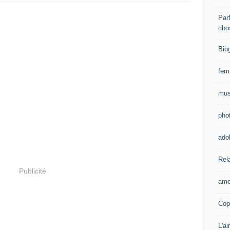
Parf
cho
Bio
fe
mus
pho
ado
Rel
Publicité
amo
Cop
L'ai