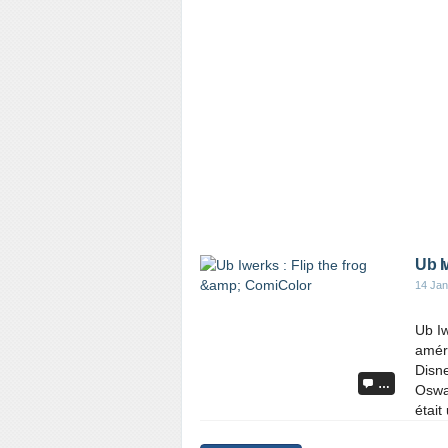
Ub I
14 Jan
Ub Iw
améri
Disne
…
Oswal
était 