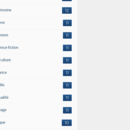
rimoine
12
rre
11
eurs
11
nce-fiction
11
culture
11
ance
11
lle
11
ualité
11
vage
11
ique
10