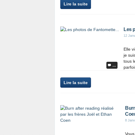
Lire la suite
Les p
12 Janv
Elle v
je sui
tous l
…
parfoi
Lire la suite
Burn
Coe
8 Janv
Vous