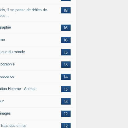
ois, il se passe de drôles de
18
ses...
graphie
16
mme
16
ique du monde
15
tographie
15
lescence
14
ation Homme - Animal
13
ur
13
inages
12
r frais des cimes
12