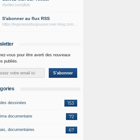
//twitter.com/jfbib
S'abonner au flux RSS
https://legenepietlargousier.over-blog.com/rss
letter
ez-vous pour être averti des nouveaux
es publiés.
gories
des dessinées
153
éma documentaire
72
ais, documentaires
67