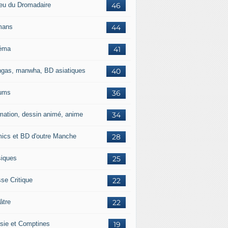
jeu du Dromadaire
46
mans
44
éma
41
gas, manwha, BD asiatiques
40
ums
36
mation, dessin animé, anime
34
ics et BD d'outre Manche
28
iques
25
se Critique
22
âtre
22
sie et Comptines
19