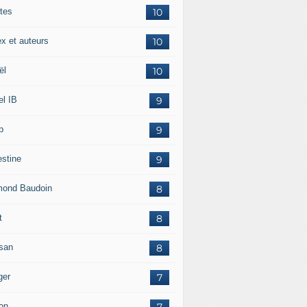
tes
10
ex et auteurs
10
ël
10
el IB
9
p
9
estine
9
ond Baudoin
8
t
8
san
8
ger
7
on
7