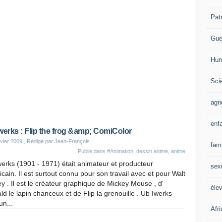
Pat
Gue
Hum
Scie
agri
enf
werks : Flip the frog &amp; ComiColor
vier 2009
, Rédigé par Jean-François
fami
Publié dans
#Animation, dessin animé, anime
erks (1901 - 1971) était animateur et producteur
sex
cain. Il est surtout connu pour son travail avec et pour Walt
y . Il est le créateur graphique de Mickey Mouse , d'
éle
d le lapin chanceux et de Flip la grenouille . Ub Iwerks
un...
Afr