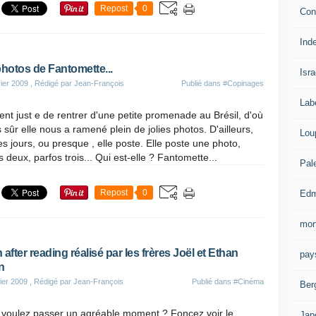
Repost
0
Con
Ind
hotos de Fantomette...
Isra
ier 2009
, Rédigé par Jean-François
Publié dans
#Copinages
Lab
ient just e de rentrer d'une petite promenade au Brésil, d'où
s sûr elle nous a ramené plein de jolies photos. D'ailleurs,
Lou
es jours, ou presque , elle poste. Elle poste une photo,
s deux, parfos trois... Qui est-elle ? Fantomette...
Pal
Repost
0
Edm
mor
 after reading réalisé par les frères Joël et Ethan
pay
n
ier 2009
, Rédigé par Jean-François
Publié dans
#Cinéma
Ber
 voulez passer un agréable moment ? Foncez voir le
Jap