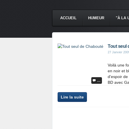
ACCUEIL
HUMEUR
"À LA 
Tout seul
27 Janvier 200
Voilà une f
en noir et 
d'espoir de
…
BD avec Gar
Lire la suite