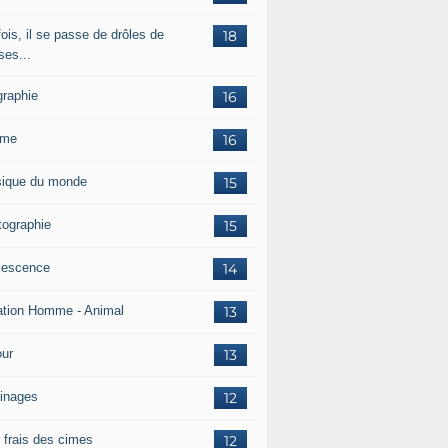
ois, il se passe de drôles de
18
ses...
graphie
16
mme
16
ique du monde
15
tographie
15
lescence
14
ation Homme - Animal
13
ur
13
inages
12
r frais des cimes
12