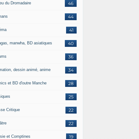
jeu du Dromadaire
46
mans
44
éma
41
gas, manwha, BD asiatiques
40
ums
36
mation, dessin animé, anime
34
ics et BD d'outre Manche
28
iques
25
se Critique
22
âtre
22
sie et Comptines
19