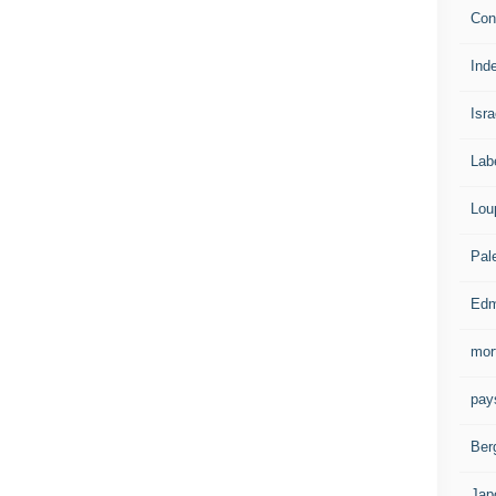
Con
Ind
Isra
Lab
Lou
Pal
Edm
mor
pay
Ber
Jap