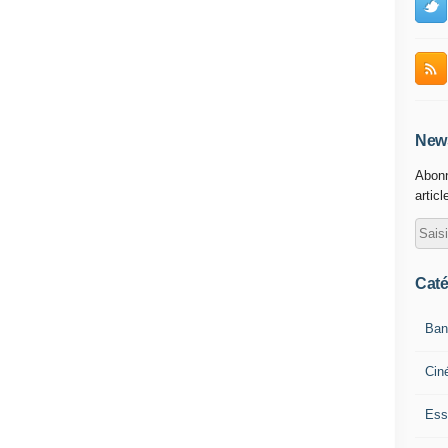
News
Abonn
articl
Caté
Ban
Cin
Ess