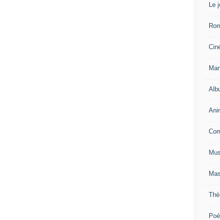
Le 
Ro
Cin
Man
Alb
Ani
Com
Mus
Mas
Thé
Poé