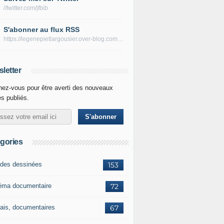
//twitter.com/jfbib
S'abonner au flux RSS
https://legenepietlargousier.over-blog.com/rss
letter
ez-vous pour être averti des nouveaux
es publiés.
gories
des dessinées
153
éma documentaire
72
ais, documentaires
67