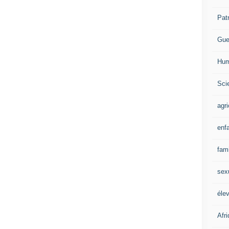
Pat
Gue
Hum
Scie
agri
enf
fami
sex
éle
Afr