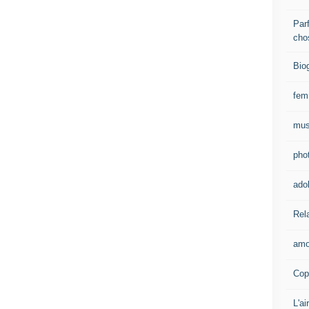
Parf
cho
Bio
fe
mus
pho
ado
Rel
amo
Cop
L'ai