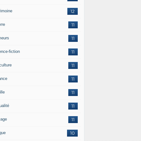
rimoine
12
rre
11
eurs
11
nce-fiction
11
culture
11
ance
11
lle
11
ualité
11
vage
11
ique
10