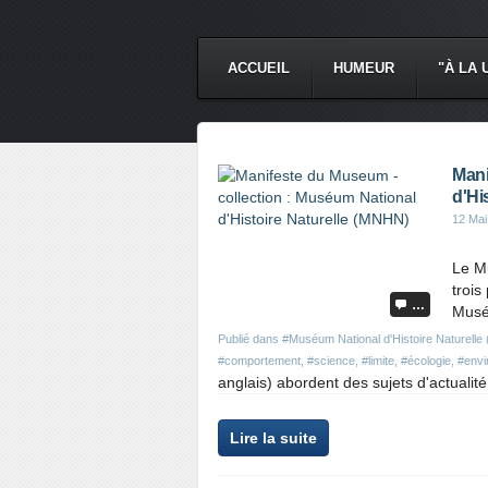
ACCUEIL
HUMEUR
"À LA 
Mani
d'Hi
12 Mai
Le M
trois
…
Muséu
Publié dans
#Muséum National d'Histoire Naturell
#comportement
,
#science
,
#limite
,
#écologie
,
#envi
anglais) abordent des sujets d'actualité
Lire la suite