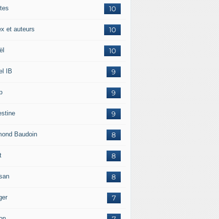
tes
10
ex et auteurs
10
ël
10
el IB
9
p
9
estine
9
ond Baudoin
8
t
8
san
8
ger
7
on
7