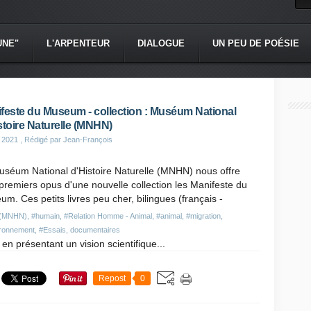
UNE"
L'ARPENTEUR
DIALOGUE
UN PEU DE POÉSIE
feste du Museum - collection : Muséum National
stoire Naturelle (MNHN)
 2021
, Rédigé par Jean-François
uséum National d'Histoire Naturelle (MNHN) nous offre
 premiers opus d'une nouvelle collection les Manifeste du
m. Ces petits livres peu cher, bilingues (français -
e (MNHN)
,
#humain
,
#Relation Homme - Animal
,
#animal
,
#migration
,
ronnement
,
#Essais, documentaires
 en présentant un vision scientifique...
Repost
0