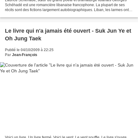
Laurice Schéhadé, sœur du grand poète et dramaturge libanais Georges
Schéhadé est une romancière libanaise francophone. La plupart de ses
récits sont des fictions largement autobiographiques. Liban, les larmes ont la
couleur de l’eau ne déroge pas à la...
Le livre qui n'a jamais été ouvert - Suk Jun Ye et
Oh Jung Taek
Publié le 04/10/2009 à 22:25
Par
Jean-François
Voici un livre. Un livre fermé. Voici le vent. Le vent souffle. Le livre s'ouvre.