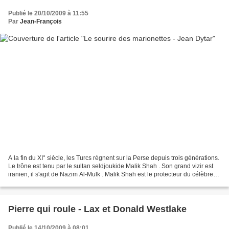
Publié le 20/10/2009 à 11:55
Par
Jean-François
A la fin du XI° siècle, les Turcs règnent sur la Perse depuis trois générations.
Le trône est tenu par le sultan seldjoukide Malik Shah . Son grand vizir est
iranien, il s'agit de Nazim Al-Mulk . Malik Shah est le protecteur du célèbre
mathématicien,...
Pierre qui roule - Lax et Donald Westlake
Publié le 14/10/2009 à 08:01