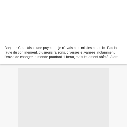
Bonjour, Cela faisait une paye que je n'avais plus mis les pieds ici. Pas la
faute du confinement, plusieurs raisons, diverses et variées, notamment
l'envie de changer le monde pourtant si beau, mais tellement abîmé. Alors
ce retour, il se fait sporadique...