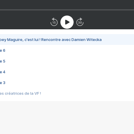
bey Maguire, c'est lui ! Rencontre avec Damien Witecka
e 6
e 5
e 4
e 3
s créatrices de la VF !
e 2
e 1
e Mektoub My Love arrive enfin ! Rencontre avec Shaïn Boumedine et Sal