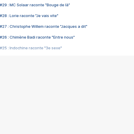
#29 : MC Solaar raconte "Bouge de là"
28 : Lorie raconte "Je vais vite"
#27 : Christophe Willem raconte "Jacques a dit"
#26 : Chimène Badi raconte "Entre nous"
#25 : Indochine raconte "3e sexe"
#24 : Zaho raconte "C'est chelou"
#23 : Patrick Bruel raconte "Au café des délices"
#22 : Kyo raconte "Le chemin"
#21 : Nolwenn Leroy raconte "Cassé"
#20 : Patrick Hernandez raconte "Born to be alive"
#19 : Lorie raconte "Près de moi"
#18 : Michael Jones raconte "A nos actes manqués" (avec Jean-Jacque