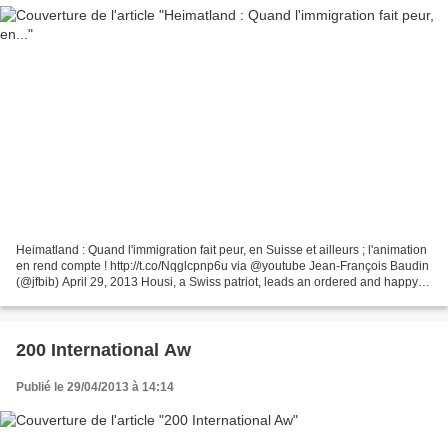
Heimatland : Quand l'immigration fait peur, en Suisse et ailleurs ; l'animation
en rend compte ! http://t.co/Nqglcpnp6u via @youtube Jean-François Baudin
(@jfbib) April 29, 2013 Housi, a Swiss patriot, leads an ordered and happy
life in his humble home....
200 International Aw
Publié le 29/04/2013 à 14:14