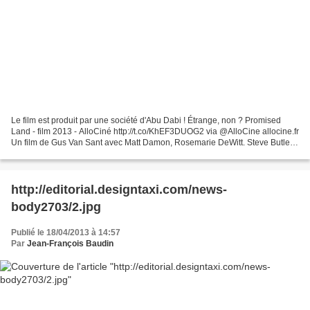
Le film est produit par une société d'Abu Dabi ! Étrange, non ? Promised
Land - film 2013 - AlloCiné http://t.co/KhEF3DUOG2 via @AlloCine allocine.fr
Un film de Gus Van Sant avec Matt Damon, Rosemarie DeWitt. Steve Butler,
représentant d’un grand groupe...
http://editorial.designtaxi.com/news-
body2703/2.jpg
Publié le 18/04/2013 à 14:57
Par
Jean-François Baudin