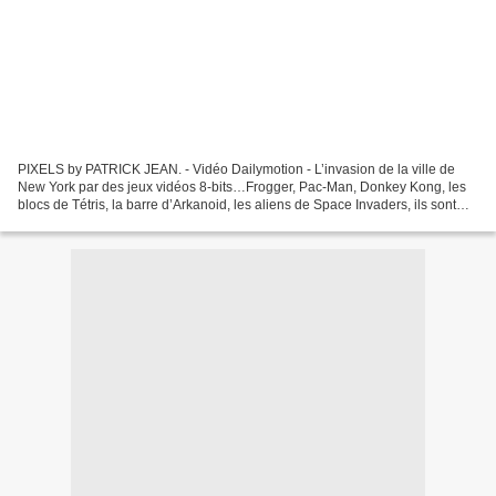
PIXELS by PATRICK JEAN. - Vidéo Dailymotion - L’invasion de la ville de
New York par des jeux vidéos 8-bits…Frogger, Pac-Man, Donkey Kong, les
blocs de Tétris, la barre d’Arkanoid, les aliens de Space Invaders, ils sont
tous réunis au sommet de leur forme,...