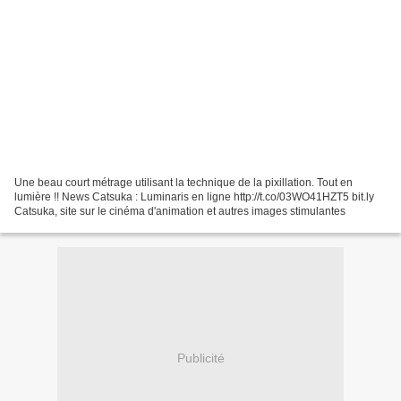
Une beau court métrage utilisant la technique de la pixillation. Tout en
lumière !! News Catsuka : Luminaris en ligne http://t.co/03WO41HZT5 bit.ly
Catsuka, site sur le cinéma d'animation et autres images stimulantes
Publicité