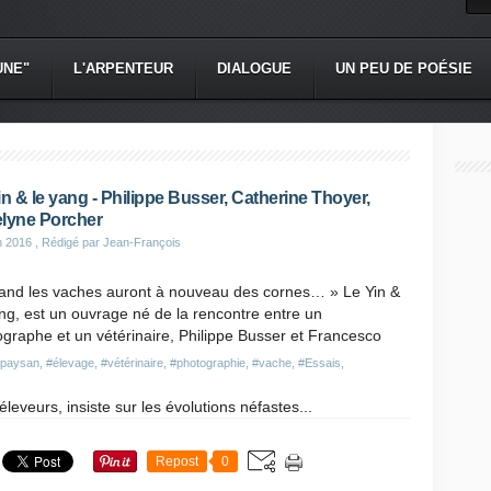
UNE"
L'ARPENTEUR
DIALOGUE
UN PEU DE POÉSIE
in & le yang - Philippe Busser, Catherine Thoyer,
lyne Porcher
n 2016
, Rédigé par Jean-François
and les vaches auront à nouveau des cornes… » Le Yin &
ng, est un ouvrage né de la rencontre entre un
graphe et un vétérinaire, Philippe Busser et Francesco
paysan
,
#élevage
,
#vétérinaire
,
#photographie
,
#vache
,
#Essais,
éleveurs, insiste sur les évolutions néfastes...
Repost
0