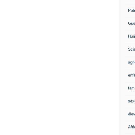
Pat
Gue
Hum
Scie
agri
enf
fami
sex
éle
Afr