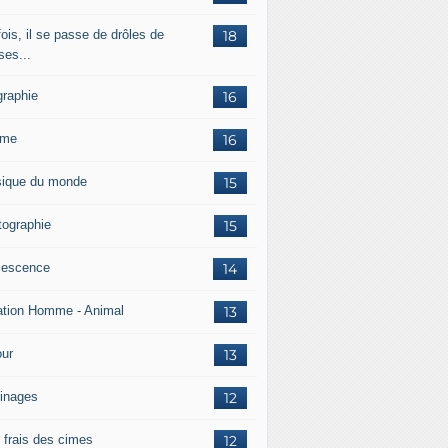
ois, il se passe de drôles de
18
ses...
graphie
16
mme
16
ique du monde
15
tographie
15
lescence
14
ation Homme - Animal
13
ur
13
inages
12
r frais des cimes
12