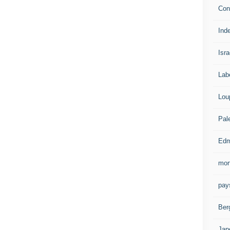
Con
Ind
Isra
Lab
Lou
Pal
Edm
mor
pay
Ber
Jap