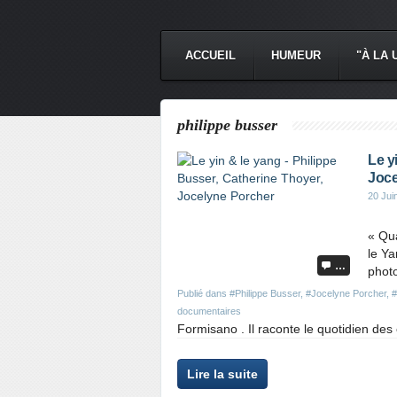
ACCUEIL
HUMEUR
"À LA 
philippe busser
Le y
Joce
20 Jui
« Qu
le Ya
…
photo
Publié dans
#Philippe Busser
,
#Jocelyne Porcher
,
#
documentaires
Formisano . Il raconte le quotidien des 
Lire la suite