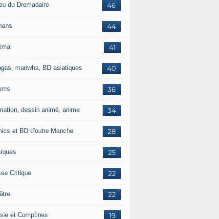
jeu du Dromadaire
46
mans
44
éma
41
gas, manwha, BD asiatiques
40
ums
36
mation, dessin animé, anime
34
ics et BD d'outre Manche
28
iques
25
se Critique
22
âtre
22
sie et Comptines
19