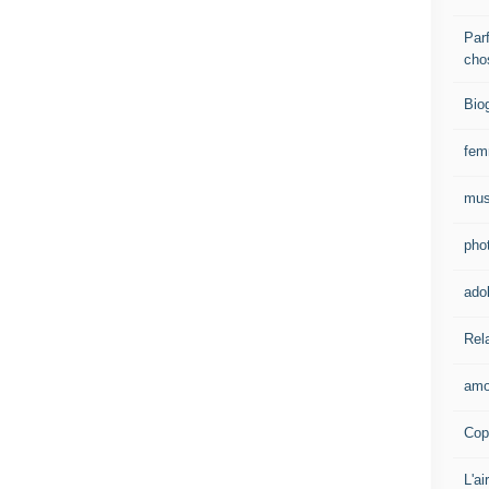
Parf
cho
Bio
fe
mus
pho
ado
Rel
amo
Cop
L'ai