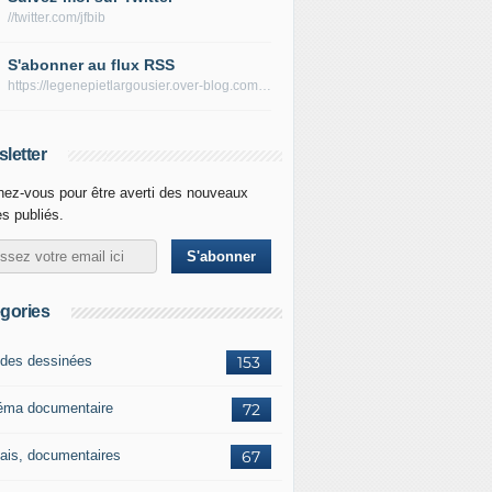
//twitter.com/jfbib
S'abonner au flux RSS
https://legenepietlargousier.over-blog.com/rss
letter
ez-vous pour être averti des nouveaux
es publiés.
gories
des dessinées
153
éma documentaire
72
ais, documentaires
67