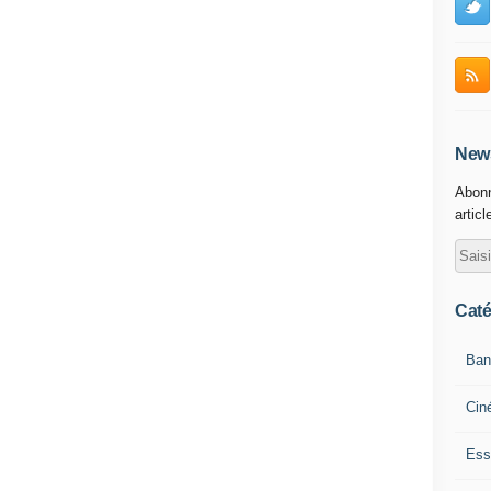
News
Abonn
articl
Caté
Ban
Cin
Ess