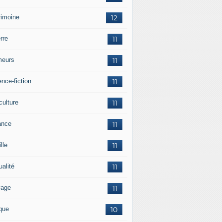
rimoine
12
rre
11
eurs
11
nce-fiction
11
culture
11
ance
11
lle
11
ualité
11
vage
11
ique
10