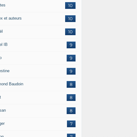
tes
10
ex et auteurs
10
ël
10
el IB
9
p
9
estine
9
ond Baudoin
8
t
8
san
8
ger
7
on
7