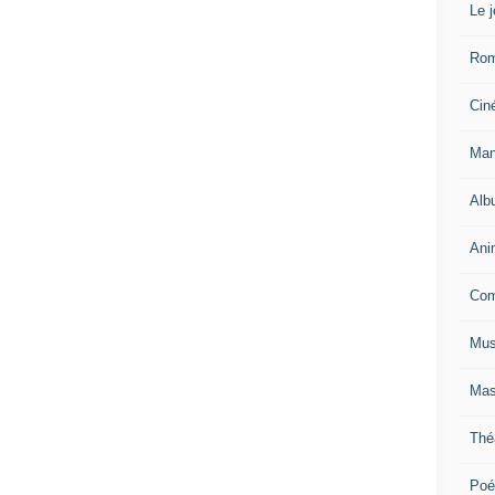
Le 
Ro
Cin
Man
Alb
Ani
Com
Mus
Mas
Thé
Poé