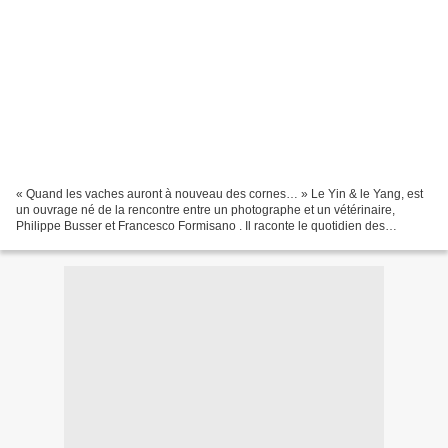
« Quand les vaches auront à nouveau des cornes… » Le Yin & le Yang, est
un ouvrage né de la rencontre entre un photographe et un vétérinaire,
Philippe Busser et Francesco Formisano . Il raconte le quotidien des
éleveurs, insiste sur les évolutions néfastes...