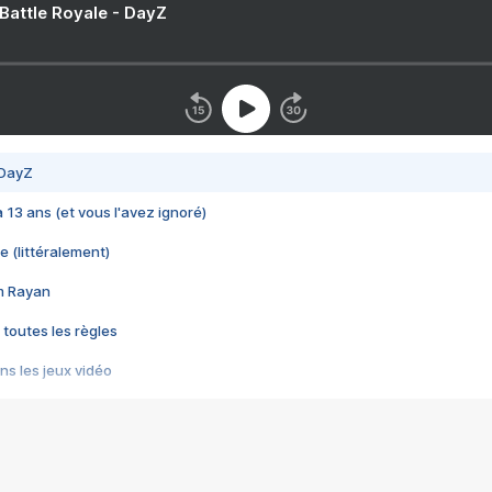
 Battle Royale - DayZ
 DayZ
 a 13 ans (et vous l'avez ignoré)
e (littéralement)
im Rayan
 toutes les règles
s les jeux vidéo
us choquant de Rockstar ? - Le scandale BULLY
e plus moche de Steam
du RÊVE tourne au CAUCHEMAR