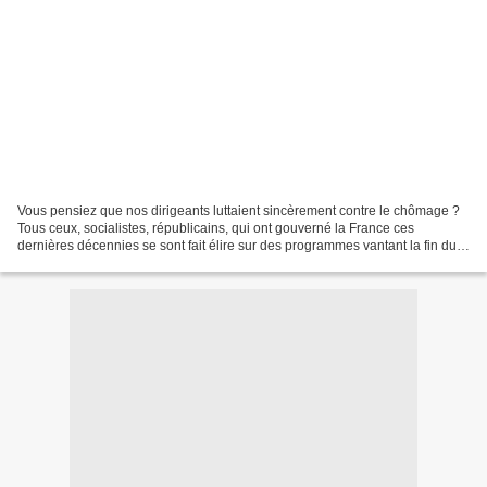
Vous pensiez que nos dirigeants luttaient sincèrement contre le chômage ?
Tous ceux, socialistes, républicains, qui ont gouverné la France ces
dernières décennies se sont fait élire sur des programmes vantant la fin du
chômage : zéro chômeurs ! La belle...