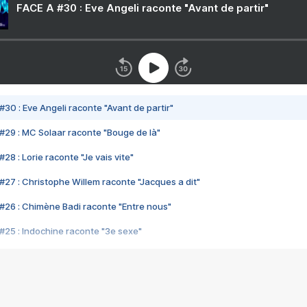
FACE A #30 : Eve Angeli raconte "Avant de partir"
#30 : Eve Angeli raconte "Avant de partir"
#29 : MC Solaar raconte "Bouge de là"
28 : Lorie raconte "Je vais vite"
#27 : Christophe Willem raconte "Jacques a dit"
#26 : Chimène Badi raconte "Entre nous"
#25 : Indochine raconte "3e sexe"
#24 : Zaho raconte "C'est chelou"
#23 : Patrick Bruel raconte "Au café des délices"
#22 : Kyo raconte "Le chemin"