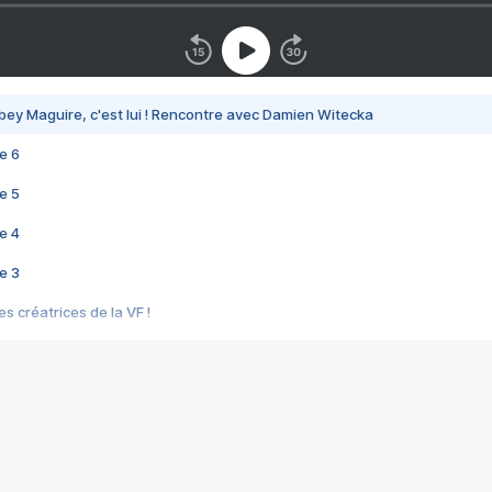
bey Maguire, c'est lui ! Rencontre avec Damien Witecka
e 6
e 5
e 4
e 3
s créatrices de la VF !
e 2
e 1
e Mektoub My Love arrive enfin ! Rencontre avec Shaïn Boumedine et Sal
i : après Toni en famille