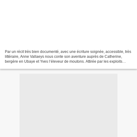
Par un récit très bien documenté, avec une écriture soignée, accessible, très
littéraire, Anne Vallaeys nous conte son aventure auprès de Catherine,
bergère en Ubaye et Yves l’éleveur de moutons. Attirée par les exploits
saignants des loups parmi les...