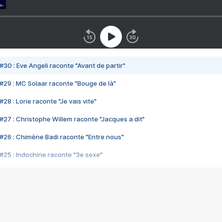
#30 : Eve Angeli raconte "Avant de partir"
#29 : MC Solaar raconte "Bouge de là"
28 : Lorie raconte "Je vais vite"
#27 : Christophe Willem raconte "Jacques a dit"
#26 : Chimène Badi raconte "Entre nous"
#25 : Indochine raconte "3e sexe"
#24 : Zaho raconte "C'est chelou"
#23 : Patrick Bruel raconte "Au café des délices"
#22 : Kyo raconte "Le chemin"