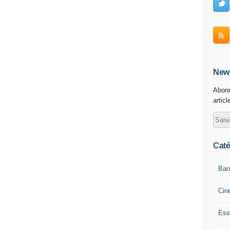
News
Abonn
articl
Caté
Ban
Cin
Ess