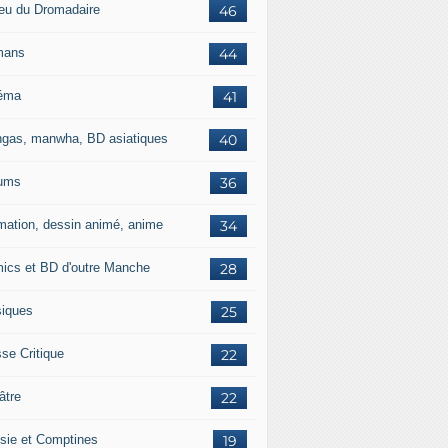
jeu du Dromadaire
46
mans
44
éma
41
gas, manwha, BD asiatiques
40
ums
36
mation, dessin animé, anime
34
ics et BD d'outre Manche
28
iques
25
se Critique
22
âtre
22
sie et Comptines
19