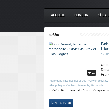
ACCUEIL
HUMEUR
"À LA 
soldat
Bob 
Lila
4 Juill
Un ex
Denar
…
Franc
Publié dans
#Bandes dessinées
,
#Olivier Jouvray
,
#Géopolitique
,
#lobbies
,
#stratégie
,
#économie
intérêts financiers et géostratégiques 
Lire la suite