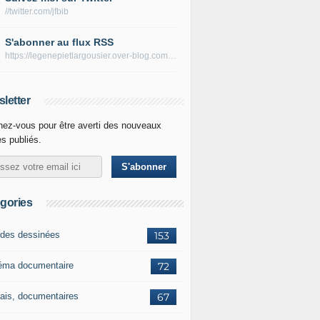
//twitter.com/jfbib
S'abonner au flux RSS
https://legenepietlargousier.over-blog.com/rss
letter
ez-vous pour être averti des nouveaux
es publiés.
gories
des dessinées
153
éma documentaire
72
ais, documentaires
67