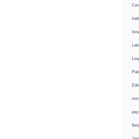
Con
Ind
Isra
Lab
Lou
Pal
Edm
mor
pay
Ber
Jap