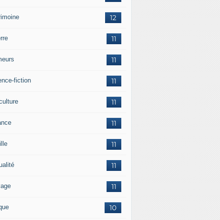
rimoine
12
rre
11
eurs
11
nce-fiction
11
culture
11
ance
11
lle
11
ualité
11
vage
11
ique
10