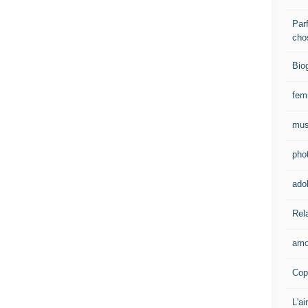
Parf
cho
Bio
fe
mus
pho
ado
Rel
amo
Cop
L'ai