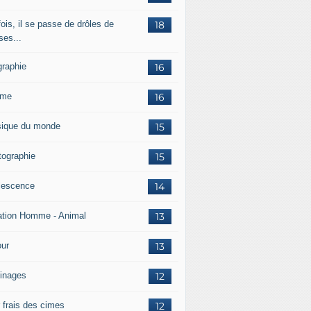
ois, il se passe de drôles de
18
ses...
graphie
16
mme
16
ique du monde
15
tographie
15
lescence
14
ation Homme - Animal
13
ur
13
inages
12
r frais des cimes
12