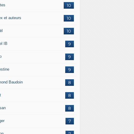
tes
10
ex et auteurs
10
ël
10
el IB
9
p
9
estine
9
ond Baudoin
8
t
8
san
8
ger
7
on
7