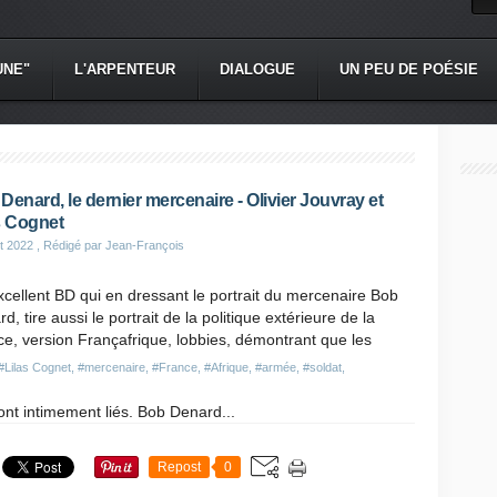
UNE"
L'ARPENTEUR
DIALOGUE
UN PEU DE POÉSIE
Denard, le dernier mercenaire - Olivier Jouvray et
s Cognet
et 2022
, Rédigé par Jean-François
cellent BD qui en dressant le portrait du mercenaire Bob
d, tire aussi le portrait de la politique extérieure de la
e, version Françafrique, lobbies, démontrant que les
#Lilas Cognet
,
#mercenaire
,
#France
,
#Afrique
,
#armée
,
#soldat
,
sont intimement liés. Bob Denard...
Repost
0