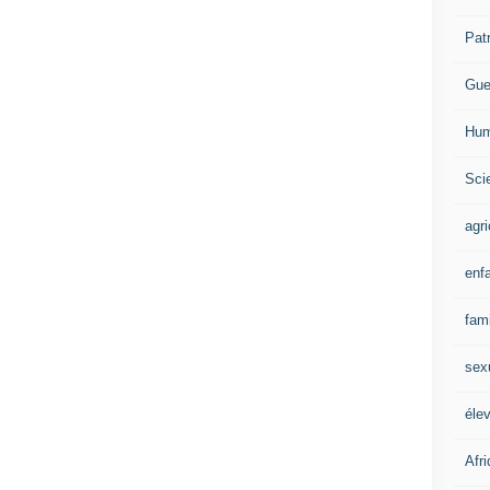
Pat
Gue
Hum
Scie
agri
enf
fami
sex
éle
Afr