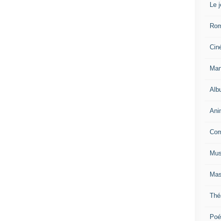
Le 
Ro
Cin
Man
Alb
Ani
Com
Mus
Mas
Thé
Poé