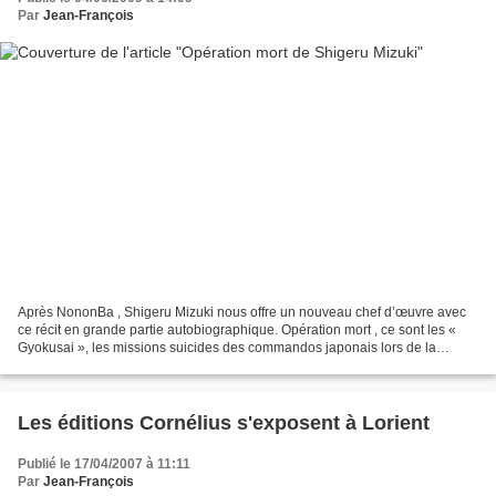
Par
Jean-François
Après NononBa , Shigeru Mizuki nous offre un nouveau chef d’œuvre avec
ce récit en grande partie autobiographique. Opération mort , ce sont les «
Gyokusai », les missions suicides des commandos japonais lors de la
deuxième guerre mondiale. L’histoire...
Les éditions Cornélius s'exposent à Lorient
Publié le 17/04/2007 à 11:11
Par
Jean-François