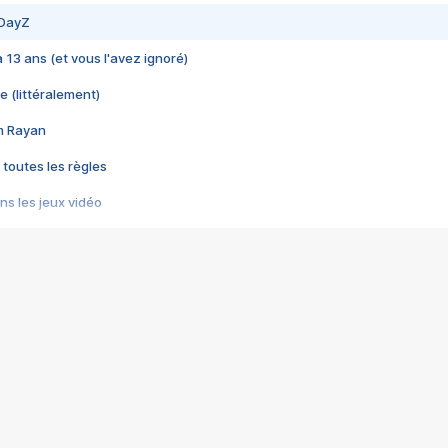
 DayZ
 a 13 ans (et vous l'avez ignoré)
e (littéralement)
im Rayan
 toutes les règles
s les jeux vidéo
us choquant de Rockstar ? - Le scandale BULLY
e plus moche de Steam
du RÊVE tourne au CAUCHEMAR
pendant 8 heures
it… à tort
umiliés par un jeu vidéo