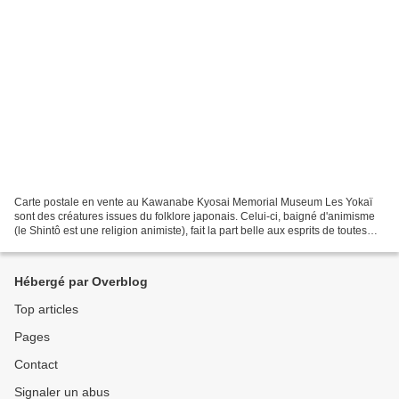
Carte postale en vente au Kawanabe Kyosai Memorial Museum Les Yokaï
sont des créatures issues du folklore japonais. Celui-ci, baigné d'animisme
(le Shintô est une religion animiste), fait la part belle aux esprits de toutes
sortes, notamment ceux qui...
Hébergé par Overblog
Top articles
Pages
Contact
Signaler un abus