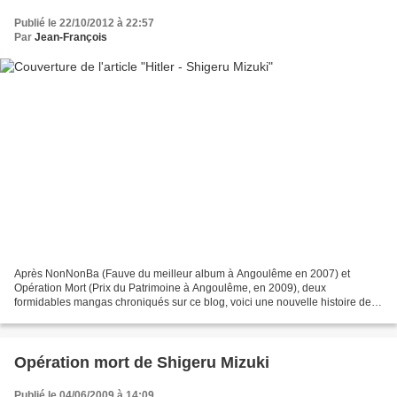
Publié le 22/10/2012 à 22:57
Par
Jean-François
Après NonNonBa (Fauve du meilleur album à Angoulême en 2007) et
Opération Mort (Prix du Patrimoine à Angoulême, en 2009), deux
formidables mangas chroniqués sur ce blog, voici une nouvelle histoire de
Shigeru Mizuki : Hitler . Shigeru Mizuki s’est attaché...
Opération mort de Shigeru Mizuki
Publié le 04/06/2009 à 14:09