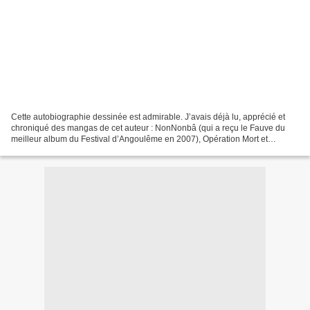
Cette autobiographie dessinée est admirable. J’avais déjà lu, apprécié et
chroniqué des mangas de cet auteur : NonNonbâ (qui a reçu le Fauve du
meilleur album du Festival d’Angoulême en 2007), Opération Mort et
dernièrement Hitler. À part ce dernier les...