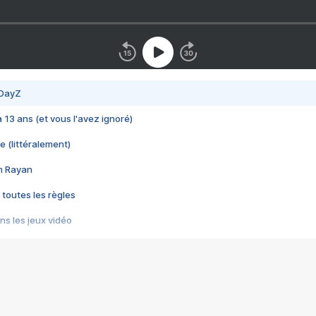
 DayZ
 a 13 ans (et vous l'avez ignoré)
e (littéralement)
im Rayan
 toutes les règles
s les jeux vidéo
us choquant de Rockstar ? - Le scandale BULLY
e plus moche de Steam
du RÊVE tourne au CAUCHEMAR