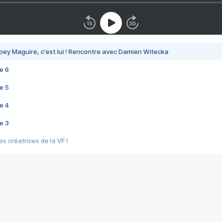
bey Maguire, c'est lui ! Rencontre avec Damien Witecka
e 6
e 5
e 4
e 3
s créatrices de la VF !
e 2
e 1
e Mektoub My Love arrive enfin ! Rencontre avec Shaïn Boumedine et Sal
i : après Toni en famille