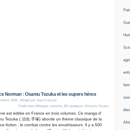
Pat
Gue
Hum
Scie
agri
enf
fami
ce Norman : Osamu Tezuka et les supers héros
sex
vembre 2006
, Rédigé par Jean-François
Publié dans
#Mangas, manwha, BD asiatiques
,
#Osamu Tezuka
éle
rie est éditée en France en trois volumes. Ce manga d'
u Tezuka ( 治虫 手塚) aborde un thème classique de la
Afr
ce-fiction : le combat contre les envahisseurs. Il y a 500