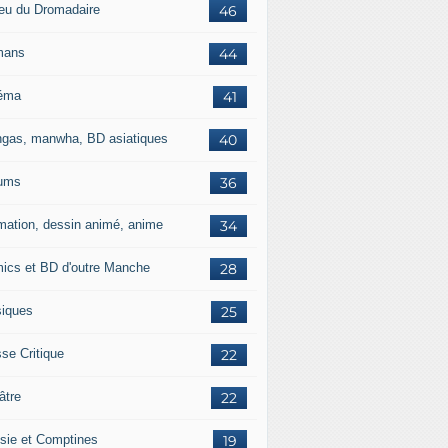
jeu du Dromadaire
46
mans
44
éma
41
gas, manwha, BD asiatiques
40
ums
36
mation, dessin animé, anime
34
ics et BD d'outre Manche
28
iques
25
se Critique
22
âtre
22
sie et Comptines
19