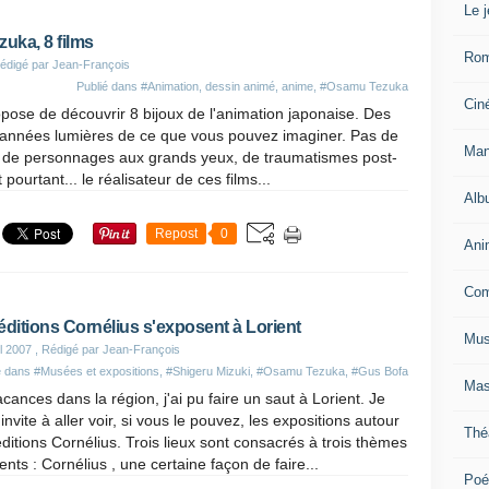
Le 
uka, 8 films
Ro
édigé par Jean-François
Publié dans
#Animation, dessin animé, anime
,
#Osamu Tezuka
Cin
pose de découvrir 8 bijoux de l'animation japonaise. Des
 années lumières de ce que vous pouvez imaginer. Pas de
Man
 de personnages aux grands yeux, de traumatismes post-
pourtant... le réalisateur de ces films...
Alb
Repost
0
Ani
Com
éditions Cornélius s'exposent à Lorient
Mus
il 2007
, Rédigé par Jean-François
é dans
#Musées et expositions
,
#Shigeru Mizuki
,
#Osamu Tezuka
,
#Gus Bofa
Mas
cances dans la région, j'ai pu faire un saut à Lorient. Je
invite à aller voir, si vous le pouvez, les expositions autour
Thé
ditions Cornélius. Trois lieux sont consacrés à trois thèmes
rents : Cornélius , une certaine façon de faire...
Poé