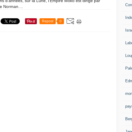
ons d’années, sur la Lune, l’Empire Moko est dirigé par
Con
e Norman....
Ind
Repost
0
Isra
Lab
Lou
Pal
Edm
mor
pay
Ber
Jap