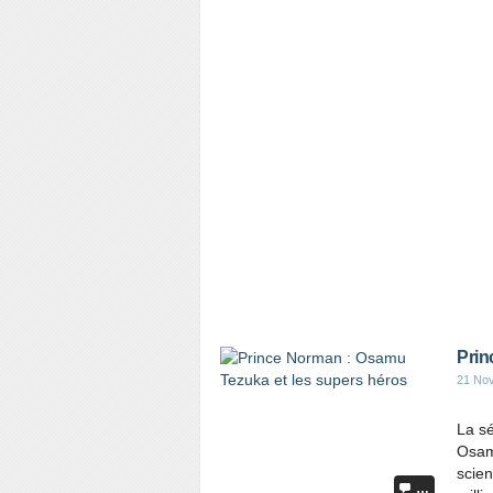
Prin
21 No
La sé
Osam
scien
…