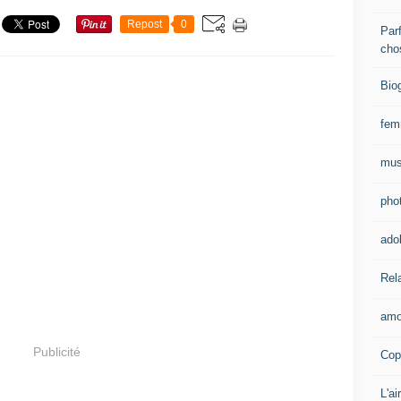
Repost
0
Parf
cho
Bio
fe
mus
pho
ado
Rel
amo
Publicité
Cop
L'ai