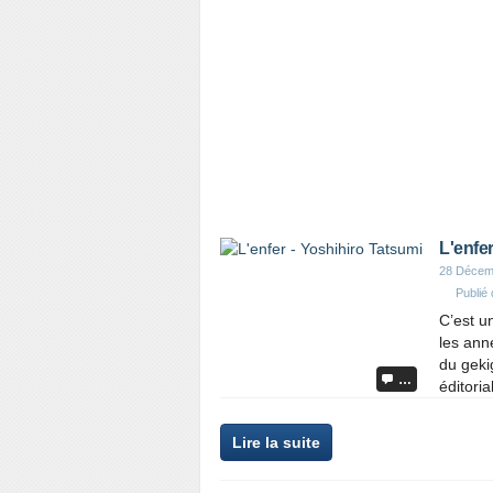
L'enfe
28 Décem
Publié
C’est u
les ann
du geki
…
éditoria
Lire la suite