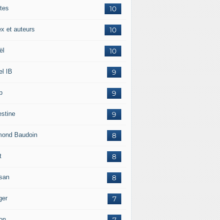
tes
10
ex et auteurs
10
ël
10
el IB
9
p
9
estine
9
ond Baudoin
8
t
8
san
8
ger
7
on
7