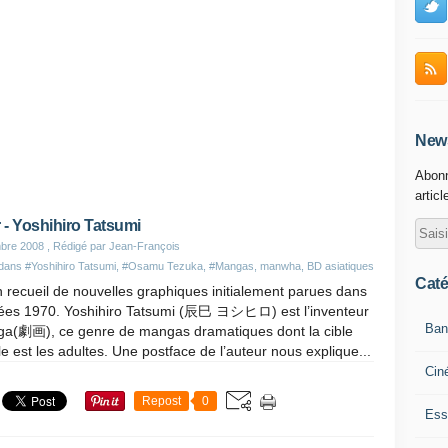
News
Abonn
articl
r - Yoshihiro Tatsumi
bre 2008
, Rédigé par Jean-François
 dans
#Yoshihiro Tatsumi
,
#Osamu Tezuka
,
#Mangas, manwha, BD asiatiques
Caté
n recueil de nouvelles graphiques initialement parues dans
ées 1970. Yoshihiro Tatsumi (辰巳 ヨシヒロ) est l’inventeur
Ban
ga(劇画), ce genre de mangas dramatiques dont la cible
le est les adultes. Une postface de l’auteur nous explique...
Cin
Repost
0
Ess