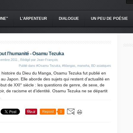
UNE"
L'ARPENTEUR
DIALOGUE
UN PEU DE POÉSIE
ut l’humanité - Osamu Tezuka
cembre 2011
, Rédigé par Jean-François
Publié dans
#Osamu Tezuka
,
#Mangas, manwha, BD asiatiques
e histoire du Dieu du Manga, Osamu Tezuka fut publié en
au Japon. Elle aborde des sujets qui restent d’actualité en
but de XXI° siècle : les questions de genre, de sexe, de
ir, de racisme et d’identité. Osamu Tezuka ne se départit
.
Repost
0