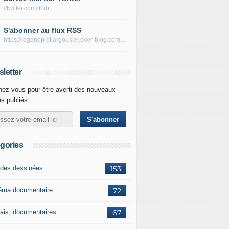
//twitter.com/jfbib
S'abonner au flux RSS
https://legenepietlargousier.over-blog.com/rss
letter
ez-vous pour être averti des nouveaux
es publiés.
gories
des dessinées
153
éma documentaire
72
ais, documentaires
67