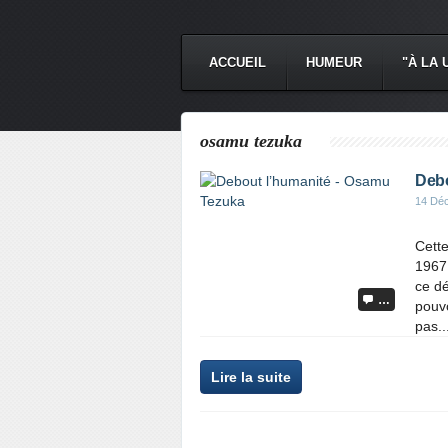
ACCUEIL
HUMEUR
"À LA 
osamu tezuka
Debo
14 Dé
Cett
1967 
ce dé
…
pouvo
pas..
Lire la suite