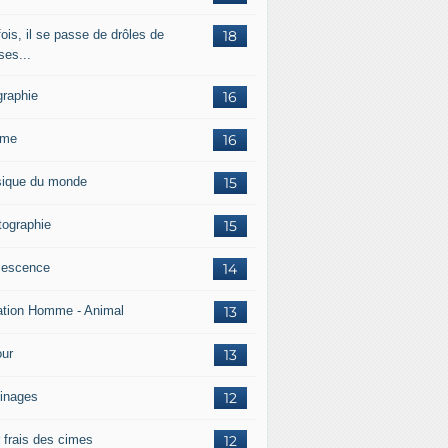
ois, il se passe de drôles de
18
ses...
graphie
16
mme
16
ique du monde
15
tographie
15
lescence
14
ation Homme - Animal
13
ur
13
inages
12
r frais des cimes
12