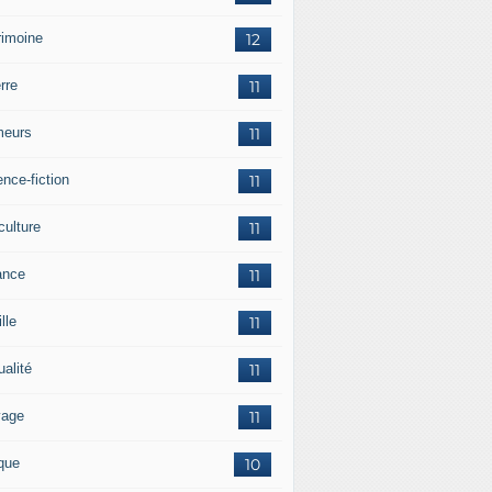
rimoine
12
rre
11
eurs
11
nce-fiction
11
culture
11
ance
11
lle
11
ualité
11
vage
11
ique
10