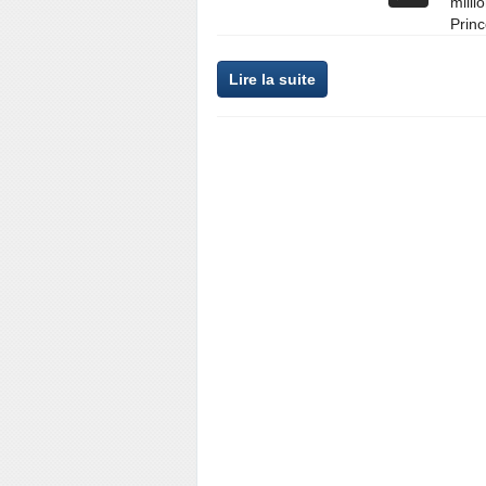
milli
Princ
Lire la suite