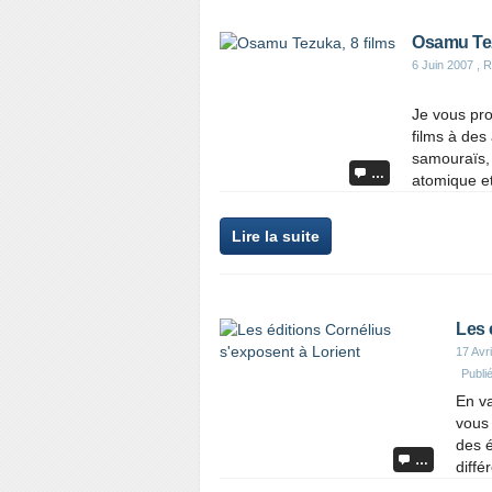
Osamu Tez
6 Juin 2007
, R
Je vous pro
films à des
samouraïs,
…
atomique et 
Lire la suite
Les 
17 Avr
Publi
En va
vous 
des é
…
diffé