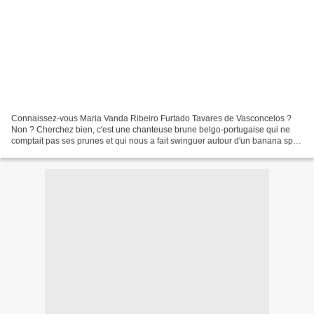
Connaissez-vous Maria Vanda Ribeiro Furtado Tavares de Vasconcelos ?
Non ? Cherchez bien, c'est une chanteuse brune belgo-portugaise qui ne
comptait pas ses prunes et qui nous a fait swinguer autour d'un banana split
! Ça y est, vous avez trouvé ? Ben,...