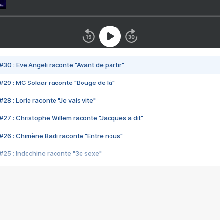
#30 : Eve Angeli raconte "Avant de partir"
#29 : MC Solaar raconte "Bouge de là"
28 : Lorie raconte "Je vais vite"
#27 : Christophe Willem raconte "Jacques a dit"
#26 : Chimène Badi raconte "Entre nous"
#25 : Indochine raconte "3e sexe"
#24 : Zaho raconte "C'est chelou"
#23 : Patrick Bruel raconte "Au café des délices"
#22 : Kyo raconte "Le chemin"