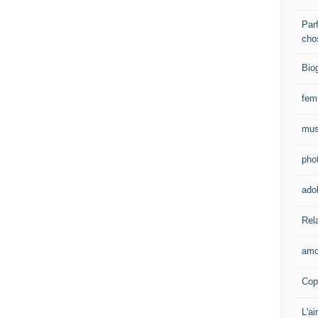
Parf
cho
Bio
fe
mus
pho
ado
Rel
amo
Cop
L'ai