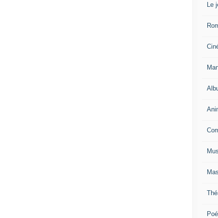
Le 
Ro
Cin
Man
Alb
Ani
Com
Mus
Mas
Thé
Poé