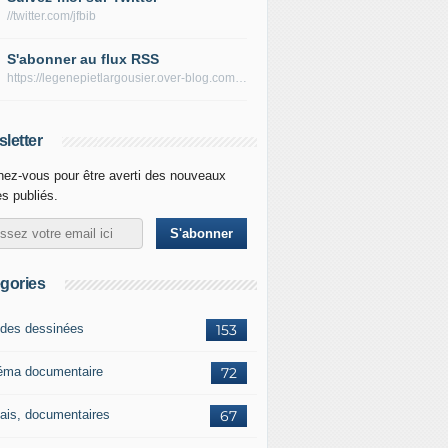
//twitter.com/jfbib
S'abonner au flux RSS
https://legenepietlargousier.over-blog.com/rss
letter
ez-vous pour être averti des nouveaux
es publiés.
gories
des dessinées
153
éma documentaire
72
ais, documentaires
67