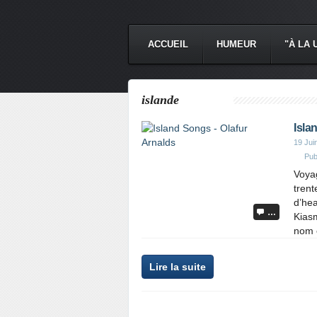
ACCUEIL
HUMEUR
"À LA 
islande
Isla
19 Jui
Pub
Voyag
trent
d’hea
…
Kiasm
nom e
Lire la suite