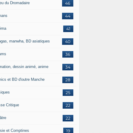
jeu du Dromadaire
46
mans
44
éma
41
gas, manwha, BD asiatiques
40
ums
36
mation, dessin animé, anime
34
ics et BD d'outre Manche
28
iques
25
se Critique
22
âtre
22
sie et Comptines
19