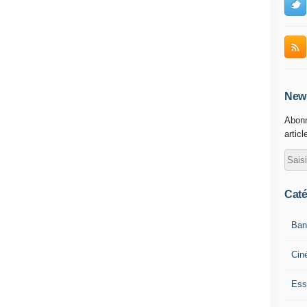
News
Abonn
articl
Caté
Ban
Cin
Ess