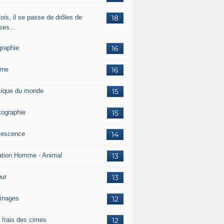
ois, il se passe de drôles de
18
ses...
graphie
16
mme
16
ique du monde
15
tographie
15
lescence
14
ation Homme - Animal
13
ur
13
inages
12
r frais des cimes
12