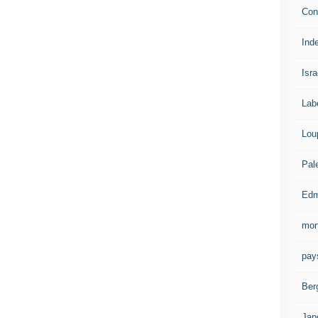
Con
Ind
Isra
Lab
Lou
Pal
Edm
mor
pay
Ber
Jap