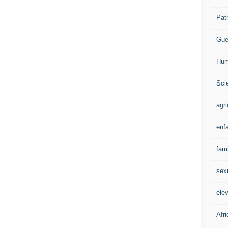
Pat
Gue
Hum
Scie
agri
enf
fami
sex
éle
Afr