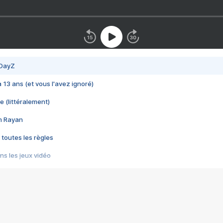
 DayZ
 a 13 ans (et vous l'avez ignoré)
e (littéralement)
im Rayan
 toutes les règles
s les jeux vidéo
us choquant de Rockstar ? - Le scandale BULLY
e plus moche de Steam
du RÊVE tourne au CAUCHEMAR