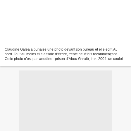
Claudine Galéa a punaisé une photo devant son bureau et elle écrit Au
bord. Tout au moins elle essaie d’écrire, trente neuf fois recommençant…
Cette photo n’est pas anodine : prison d’Abou Ghraib, Irak, 2004, un couloir
de la prison, des portes de cellules...