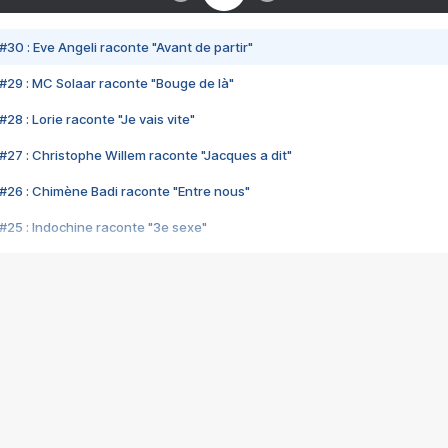
#30 : Eve Angeli raconte "Avant de partir"
#29 : MC Solaar raconte "Bouge de là"
28 : Lorie raconte "Je vais vite"
#27 : Christophe Willem raconte "Jacques a dit"
#26 : Chimène Badi raconte "Entre nous"
#25 : Indochine raconte "3e sexe"
#24 : Zaho raconte "C'est chelou"
#23 : Patrick Bruel raconte "Au café des délices"
#22 : Kyo raconte "Le chemin"
#21 : Nolwenn Leroy raconte "Cassé"
#20 : Patrick Hernandez raconte "Born to be alive"
#19 : Lorie raconte "Près de moi"