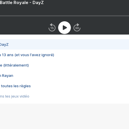
 Battle Royale - DayZ
 DayZ
 a 13 ans (et vous l'avez ignoré)
e (littéralement)
im Rayan
 toutes les règles
s les jeux vidéo
us choquant de Rockstar ? - Le scandale BULLY
e plus moche de Steam
du RÊVE tourne au CAUCHEMAR