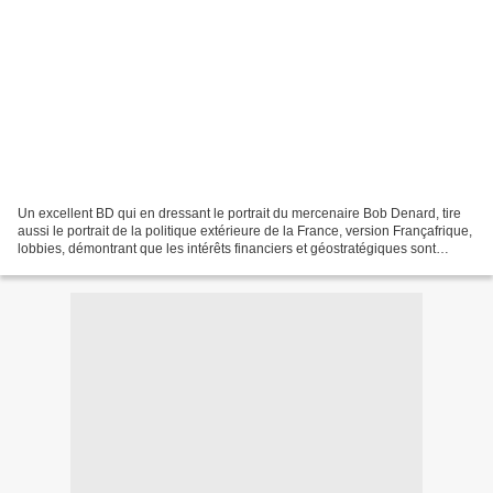
Un excellent BD qui en dressant le portrait du mercenaire Bob Denard, tire
aussi le portrait de la politique extérieure de la France, version Françafrique,
lobbies, démontrant que les intérêts financiers et géostratégiques sont
intimement liés. Bob Denard...