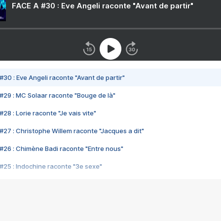
FACE A #30 : Eve Angeli raconte "Avant de partir"
#30 : Eve Angeli raconte "Avant de partir"
#29 : MC Solaar raconte "Bouge de là"
28 : Lorie raconte "Je vais vite"
#27 : Christophe Willem raconte "Jacques a dit"
#26 : Chimène Badi raconte "Entre nous"
#25 : Indochine raconte "3e sexe"
#24 : Zaho raconte "C'est chelou"
#23 : Patrick Bruel raconte "Au café des délices"
#22 : Kyo raconte "Le chemin"