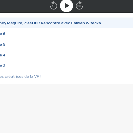
bey Maguire, c'est lui ! Rencontre avec Damien Witecka
e 6
e 5
e 4
e 3
s créatrices de la VF !
e 2
e 1
e Mektoub My Love arrive enfin ! Rencontre avec Shaïn Boumedine et Sal
i : après Toni en famille
elle réalise le bouleversant Dites lui que je l'aime