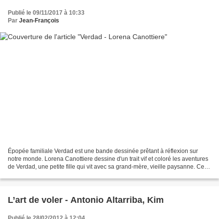
Publié le 09/11/2017 à 10:33
Par
Jean-François
Épopée familiale Verdad est une bande dessinée prêtant à réflexion sur
notre monde. Lorena Canottiere dessine d'un trait vif et coloré les aventures
de Verdad, une petite fille qui vit avec sa grand-mère, vieille paysanne. Cette
dernière appréhende la...
L’art de voler - Antonio Altarriba, Kim
Publié le 28/02/2012 à 12:04