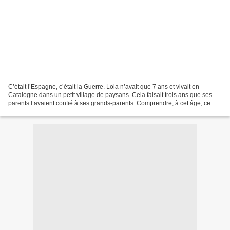
C’était l’Espagne, c’était la Guerre. Lola n’avait que 7 ans et vivait en
Catalogne dans un petit village de paysans. Cela faisait trois ans que ses
parents l’avaient confié à ses grands-parents. Comprendre, à cet âge, ce
n’est pas évident. Il faut expliquer....