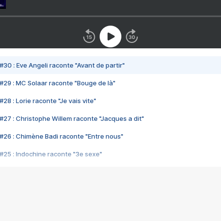
#30 : Eve Angeli raconte "Avant de partir"
#29 : MC Solaar raconte "Bouge de là"
28 : Lorie raconte "Je vais vite"
#27 : Christophe Willem raconte "Jacques a dit"
#26 : Chimène Badi raconte "Entre nous"
#25 : Indochine raconte "3e sexe"
#24 : Zaho raconte "C'est chelou"
#23 : Patrick Bruel raconte "Au café des délices"
#22 : Kyo raconte "Le chemin"