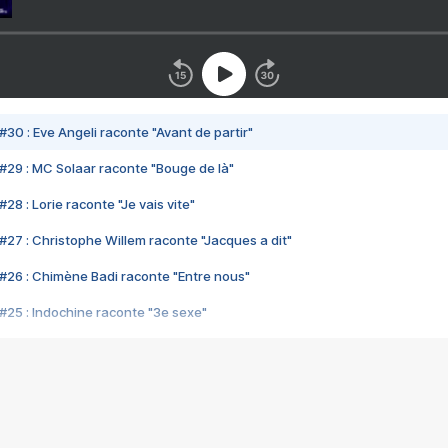
#30 : Eve Angeli raconte "Avant de partir"
#29 : MC Solaar raconte "Bouge de là"
28 : Lorie raconte "Je vais vite"
#27 : Christophe Willem raconte "Jacques a dit"
#26 : Chimène Badi raconte "Entre nous"
#25 : Indochine raconte "3e sexe"
#24 : Zaho raconte "C'est chelou"
#23 : Patrick Bruel raconte "Au café des délices"
#22 : Kyo raconte "Le chemin"