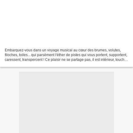
Embarquez-vous dans un voyage musical au cœur des brumes, volutes,
filoches, toiles... qui parsèment l'éther de pistes qui vous portent, supportent,
caressent, transpercent ! Ce plaisir ne se partage pas, il est intérieur, touche
votre cœur, éblouit vos...