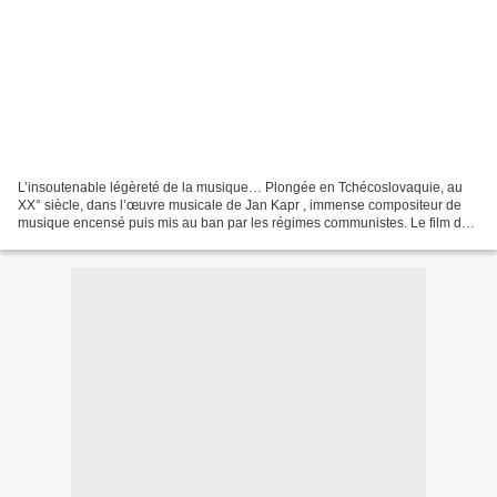
L’insoutenable légèreté de la musique… Plongée en Tchécoslovaquie, au
XX° siècle, dans l’œuvre musicale de Jan Kapr , immense compositeur de
musique encensé puis mis au ban par les régimes communistes. Le film de
Lucie Kralova emprunte une forme particulière...