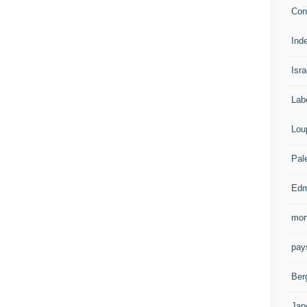
Con
Ind
Isra
Lab
Lou
Pal
Edm
mor
pay
Ber
Jap