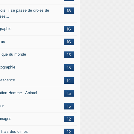
ois, il se passe de drôles de
18
ses...
graphie
16
mme
16
ique du monde
15
tographie
15
lescence
14
ation Homme - Animal
13
ur
13
inages
12
r frais des cimes
12