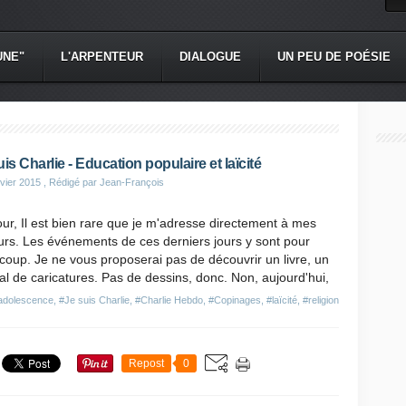
UNE"
L'ARPENTEUR
DIALOGUE
UN PEU DE POÉSIE
uis Charlie - Education populaire et laïcité
vier 2015
, Rédigé par Jean-François
ur, Il est bien rare que je m'adresse directement à mes
urs. Les événements de ces derniers jours y sont pour
oup. Je ne vous proposerai pas de découvrir un livre, un
al de caricatures. Pas de dessins, donc. Non, aujourd'hui,
adolescence
,
#Je suis Charlie
,
#Charlie Hebdo
,
#Copinages
,
#laïcité
,
#religion
Repost
0