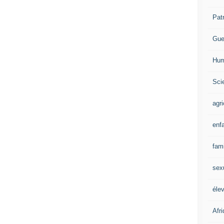
Pat
Gue
Hum
Scie
agri
enf
fami
sex
éle
Afr