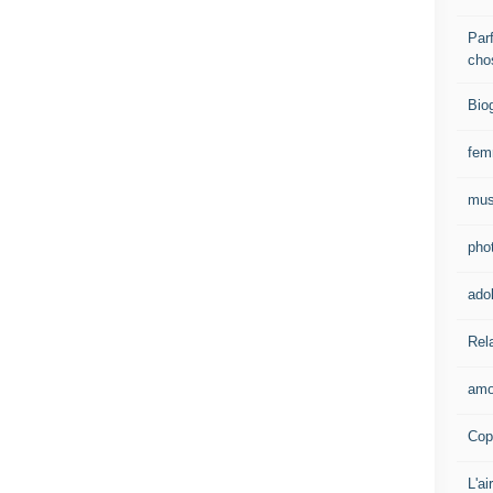
Parf
cho
Bio
fe
mus
pho
ado
Rel
amo
Cop
L'ai