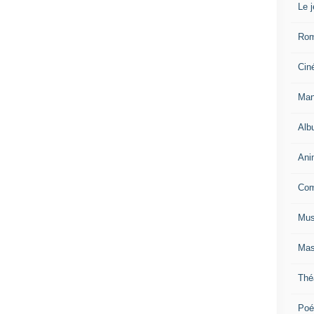
Le 
Ro
Cin
Man
Alb
Ani
Com
Mus
Mas
Thé
Poé