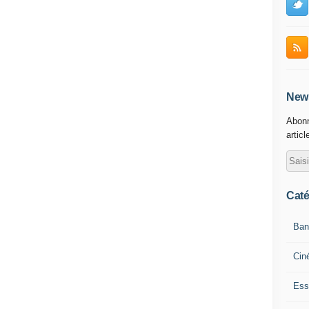
News
Abonn
articl
Caté
Ban
Cin
Ess