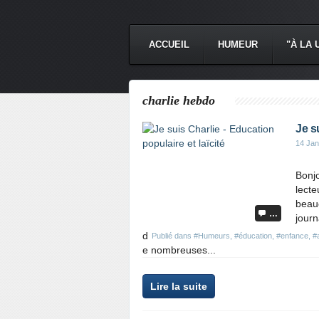
ACCUEIL
HUMEUR
"À LA 
charlie hebdo
Je s
14 Jan
Bonjo
lecte
beauc
…
journ
d
Publié dans
#Humeurs
,
#éducation
,
#enfance
,
#
e nombreuses...
Lire la suite