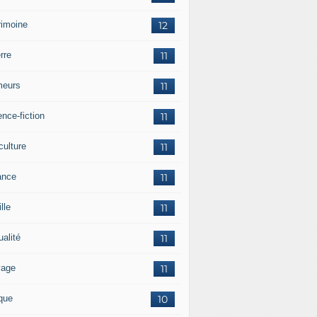
rimoine
12
rre
11
eurs
11
nce-fiction
11
culture
11
ance
11
lle
11
ualité
11
vage
11
ique
10