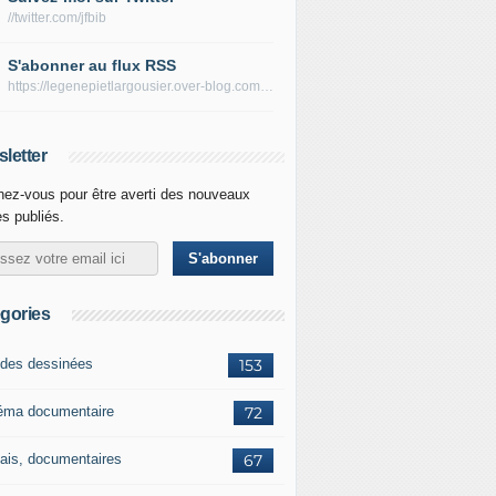
//twitter.com/jfbib
S'abonner au flux RSS
https://legenepietlargousier.over-blog.com/rss
letter
ez-vous pour être averti des nouveaux
es publiés.
gories
des dessinées
153
éma documentaire
72
ais, documentaires
67