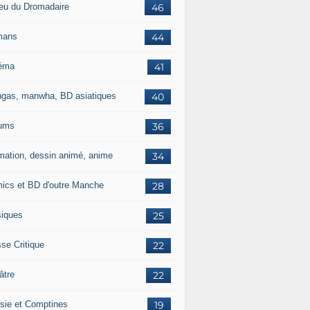
jeu du Dromadaire
46
mans
44
éma
41
gas, manwha, BD asiatiques
40
ums
36
mation, dessin animé, anime
34
ics et BD d'outre Manche
28
iques
25
se Critique
22
âtre
22
sie et Comptines
19