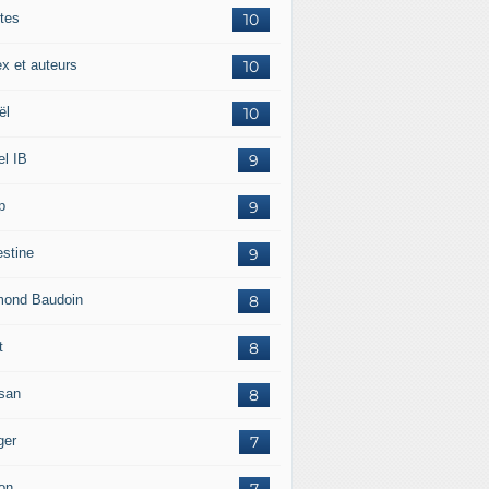
tes
10
ex et auteurs
10
ël
10
el IB
9
p
9
estine
9
ond Baudoin
8
t
8
san
8
ger
7
on
7