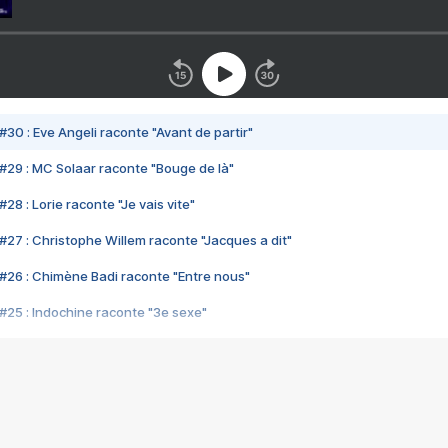
#30 : Eve Angeli raconte "Avant de partir"
#29 : MC Solaar raconte "Bouge de là"
28 : Lorie raconte "Je vais vite"
#27 : Christophe Willem raconte "Jacques a dit"
#26 : Chimène Badi raconte "Entre nous"
#25 : Indochine raconte "3e sexe"
#24 : Zaho raconte "C'est chelou"
#23 : Patrick Bruel raconte "Au café des délices"
#22 : Kyo raconte "Le chemin"