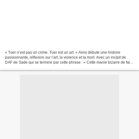
« Tuer n’est pas un crime. Tuer est un art. » Ainsi débute une histoire
passionnante, réflexion sur l’art, la violence et la mort. Avec un incipit de
DAF de Sade qui se termine par cette phrase : « Cette manie bizarre de faire
le mal pour le seul plaisir...