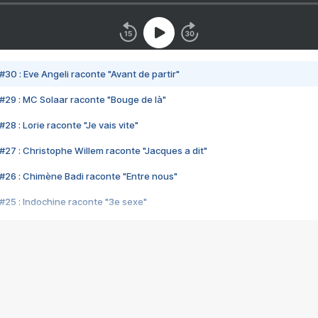
#30 : Eve Angeli raconte "Avant de partir"
#29 : MC Solaar raconte "Bouge de là"
28 : Lorie raconte "Je vais vite"
#27 : Christophe Willem raconte "Jacques a dit"
#26 : Chimène Badi raconte "Entre nous"
#25 : Indochine raconte "3e sexe"
#24 : Zaho raconte "C'est chelou"
#23 : Patrick Bruel raconte "Au café des délices"
#22 : Kyo raconte "Le chemin"
#21 : Nolwenn Leroy raconte "Cassé"