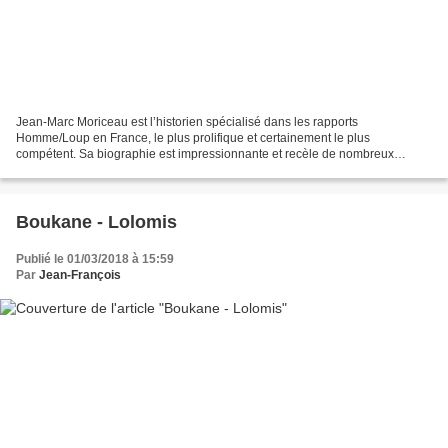
Jean-Marc Moriceau est l’historien spécialisé dans les rapports
Homme/Loup en France, le plus prolifique et certainement le plus
compétent. Sa biographie est impressionnante et recèle de nombreux
ouvrages intéressants. Il semble avoir tendance à attirer...
Boukane - Lolomis
Publié le 01/03/2018 à 15:59
Par
Jean-François