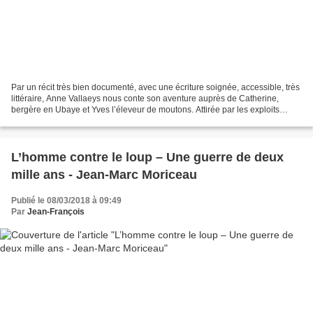
Par un récit très bien documenté, avec une écriture soignée, accessible, très
littéraire, Anne Vallaeys nous conte son aventure auprès de Catherine,
bergère en Ubaye et Yves l’éleveur de moutons. Attirée par les exploits
saignants des loups parmi les...
L’homme contre le loup – Une guerre de deux
mille ans - Jean-Marc Moriceau
Publié le 08/03/2018 à 09:49
Par
Jean-François