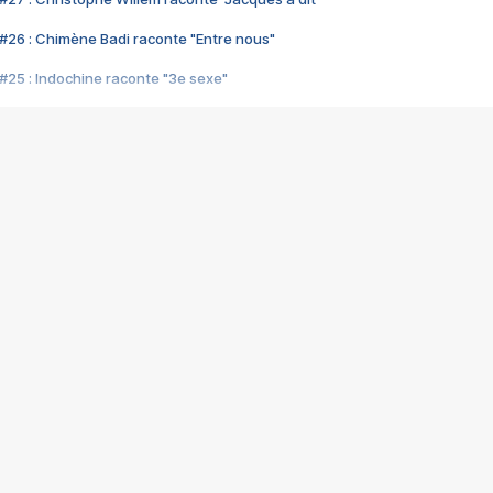
#26 : Chimène Badi raconte "Entre nous"
#25 : Indochine raconte "3e sexe"
#24 : Zaho raconte "C'est chelou"
#23 : Patrick Bruel raconte "Au café des délices"
#22 : Kyo raconte "Le chemin"
#21 : Nolwenn Leroy raconte "Cassé"
#20 : Patrick Hernandez raconte "Born to be alive"
#19 : Lorie raconte "Près de moi"
#18 : Michael Jones raconte "A nos actes manqués" (avec Jean-Jacque
#17 : Khaled raconte "Aïcha"
#16 : Corneille raconte "Parce qu'on vient de loin"
#15 : Indochine raconte "L'aventurier"