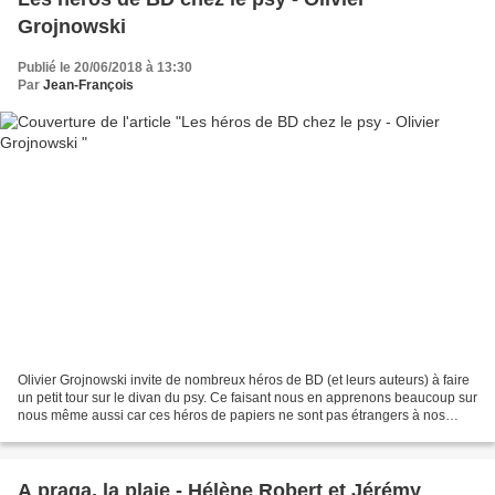
Grojnowski
Publié le 20/06/2018 à 13:30
Par
Jean-François
Olivier Grojnowski invite de nombreux héros de BD (et leurs auteurs) à faire
un petit tour sur le divan du psy. Ce faisant nous en apprenons beaucoup sur
nous même aussi car ces héros de papiers ne sont pas étrangers à nos
sociétés : ils en sont le reflet....
A praga, la plaie - Hélène Robert et Jérémy