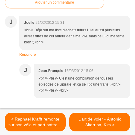
Ajouter un commentaire
J
Joelle
21/02/2012 15:31
<br /> Déjà sur ma liste d'achats futurs ! J'ai aussi plusieurs
autres titres de cet auteur dans ma PAL mais celui-ci me tente
bien :)<br />
Répondre
J
Jean-François
16/03/2012 15:06
<br /> <br /> C'est une compilation de tous les
épisodes de Spirale, et ça se lit d'une traite...<br />
<br /> <br /> <br />
< Raphaël Krafft remonte
L’art de voler - Antonio
sur son vélo et part battre la
Altarriba, Kim >
campagne... présidentielle