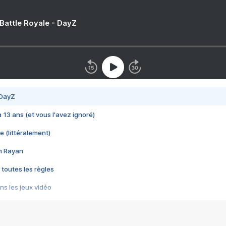
 Battle Royale - DayZ
 DayZ
 a 13 ans (et vous l'avez ignoré)
e (littéralement)
im Rayan
 toutes les règles
s les jeux vidéo
us choquant de Rockstar ? - Le scandale BULLY
e plus moche de Steam