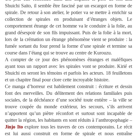
Shuichi Saito, il semble être fasciné par un escargot en forme de
spirale. De retour à son atelier, le potier va se mettre à enrichir sa
collection de spirales en produisant d’étranges objets. Le
comportement étrange de cet homme va le conduire à la folie, au
grand désespoir de son fils impuissant. Puis de la folie à la mort,
lors de la crémation un étrange phénomène vient se produire : la
fumée sortant du four prend la forme d’une spirale et termine sa
course dans l’étang qui se trouve au centre de Kurouzu.
A compter de ce jour des phénomènes étranges et maléfiques
ayant tous un rapport avec les spirales vont se produire. Kirié et
Shuichi en seront les témoins et parfois les acteurs. 18 feuilletons
et un chapitre final pour clore cette incroyable histoire.
Ce manga d’horreur est habilement construit : écriture et dessin
font des merveilles. Du délitement des relations familiales puis
sociales, de la déchéance d’une société toute entière – la ville se
trouve coupée du monde extérieur, les secours, s’ils arrivent
n’apportent qu’un piètre réconfort et surtout sont incapable de
quitter la région, les habitants en sont réduits à l’anthropophagie –
Jinjo Ito
explore tous les travers de ces contemporains. Le récit
est lui aussi construit en forme de spirale et nous entraîne