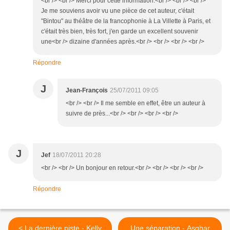
<br /> <br /> Merci pour cette information.<br /> <br /> <br />
Je me souviens avoir vu une pièce de cet auteur, c'était
"Bintou" au théâtre de la francophonie à La Villette à Paris, et
c'était très bien, très fort, j'en garde un excellent souvenir
une<br /> dizaine d'années après.<br /> <br /> <br /> <br />
Répondre
J
Jean-François
25/07/2011 09:05
<br /> <br /> Il me semble en effet, être un auteur à
suivre de près...<br /> <br /> <br /> <br />
J
Jef
18/07/2011 20:28
<br /> <br /> Un bonjour en retour.<br /> <br /> <br /> <br />
Répondre
< La dernière piste - Kelly
Une séparation - Asghar