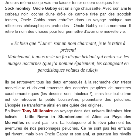
Je crois même que je vais me laisser tenter encore quelques fois.
Sock monkey
.
Oncle Gabby
est un singe chaussette. Avec son ami le
corbeau noir, cocher d'une drôle de carriole tirée par des scottish
terriers, Oncle Gabby nous entraîne dans un voyage onirique aux
réflexions philosophiques profondes : Oncle Gabby est a-nommeur. Il
retire le nom des choses pour leur permettre d'avoir une nouvelle vie.
« Et bien que “Lune” soit un nom charmant, je te le retire à
présent!
Maintenant, il nous reste un fin disque brillant qui embrasse les
nuages nocturnes (que j’a-nomme également, les changeant en
paradisiaques volutes de tulle)»
Ils se retrouvent tous les deux embarqués à la recherche d'un trésor
merveilleux et doivent traverser des contrées peuplées de monstres
cauchemardesques (les dessins sont fabuleux !), mais leur but ultime
est de retrouver la petite Louise-Ann, propriétaire des peluches.
L'épopée se transforme ainsi en une quête des origines.
En lisant
Tony Millionaire
on voyage dans des univers littéraires bien
balisés :
Little Nemo in Slumberland
et
Alice au Pays des
Merveilles
ne sont pas loin. La loufoquerie et le rêve jalonnent les
aventures de nos personnages peluches. Ce ne sont pas les enfants
qui rêvent, mais bien Oncle Gabby et son ami, et pourtant les réveils