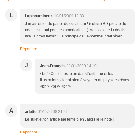
L
Lapinoursinette
10/01/2009 12:33
Jamais entendu parler de cet auteur ! (culture BD proche du
néant...surtout pour les américains!...) Mais ce que tu décris
m'a l'air très tentant. Le principe de l'a-nommeur fait rêver.
Répondre
J
Jean-François
11/01/2009 14:10
<br /> Oui, on est bien dans l'onirique et les
illustrations aident bien à voyager au pays des rêves.
<br /> <br /> <br />
A
arlette
01/12/2008 21:26
Le sujet et ton article me tente bien , alors je le note !
Répondre