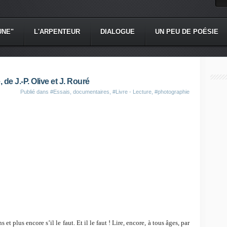
UNE"
L'ARPENTEUR
DIALOGUE
UN PEU DE POÉSIE
 de J.-P. Olive et J. Rouré
Publié dans
#Essais, documentaires
,
#Livre - Lecture
,
#photographie
 et plus encore s’il le faut. Et il le faut ! Lire, encore, à tous âges, par