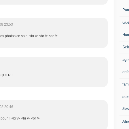
Pat
Gue
08 23:53
Hum
es photos ce soir...<br /> <br /> <br />
Scie
agri
enf
AQUER !
fami
sex
08 20:46
éle
t pour !!!<br /> <br /> <br />
Afr