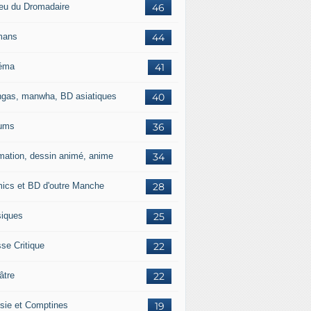
jeu du Dromadaire
46
mans
44
éma
41
gas, manwha, BD asiatiques
40
ums
36
mation, dessin animé, anime
34
ics et BD d'outre Manche
28
iques
25
se Critique
22
âtre
22
sie et Comptines
19