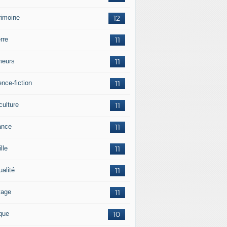
rimoine
12
rre
11
eurs
11
nce-fiction
11
culture
11
ance
11
lle
11
ualité
11
vage
11
ique
10