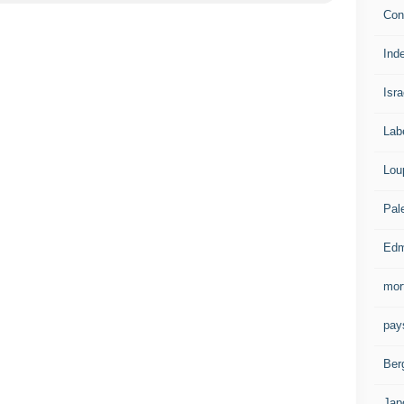
Con
Ind
Isra
Lab
Lou
Pal
Edm
mor
pay
Ber
Jap