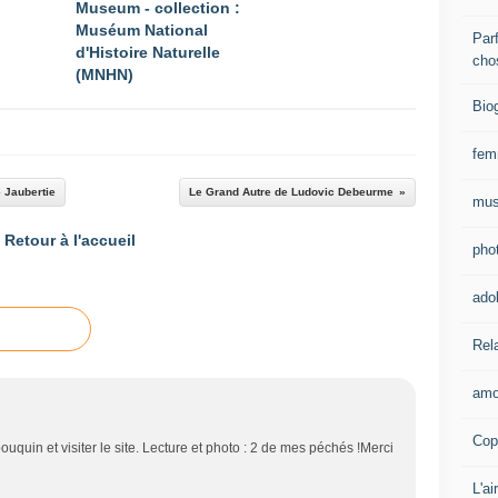
Museum - collection :
Muséum National
Parf
d'Histoire Naturelle
cho
(MNHN)
Bio
fe
e Jaubertie
Le Grand Autre de Ludovic Debeurme
mus
Retour à l'accueil
pho
ado
Rel
amo
Cop
quin et visiter le site. Lecture et photo : 2 de mes péchés !Merci
L'ai