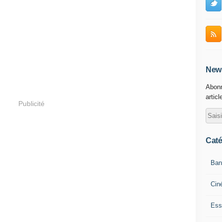
News
Abonn
articl
Publicité
Caté
Ban
Cin
Ess