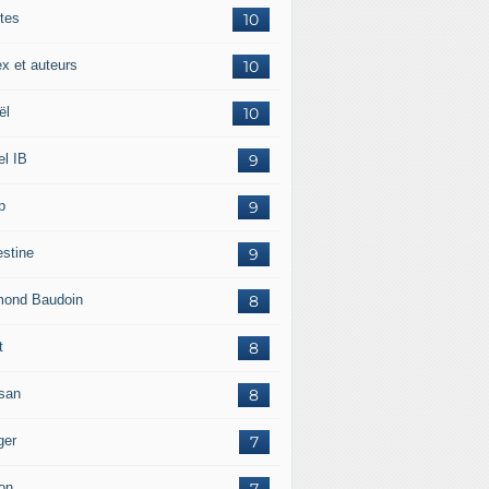
tes
10
ex et auteurs
10
ël
10
el IB
9
p
9
estine
9
ond Baudoin
8
t
8
san
8
ger
7
on
7