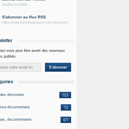
//twitter.com/jfbib
S'abonner au flux RSS
https://legenepietlargousier.over-blog.com/rss
letter
ez-vous pour être averti des nouveaux
es publiés.
gories
des dessinées
153
éma documentaire
72
ais, documentaires
67