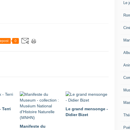
Le 
Ro
Cin
Man
epost
0
Alb
Ani
Com
Mus
Mas
 Terri
Le grand mensonge -
Didier Bizet
Thé
Manifeste du
Poé