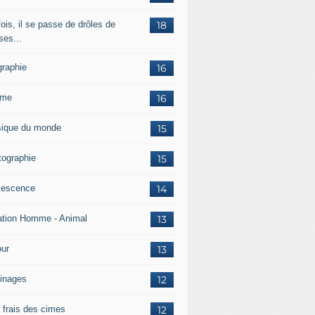
ois, il se passe de drôles de
18
ses...
graphie
16
mme
16
ique du monde
15
tographie
15
lescence
14
ation Homme - Animal
13
ur
13
inages
12
r frais des cimes
12