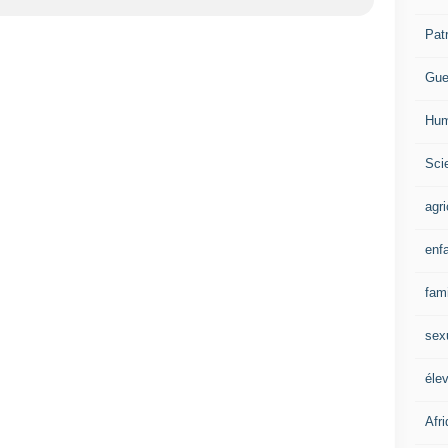
Pat
Gue
Hum
Scie
agri
enf
fami
sex
éle
Afr