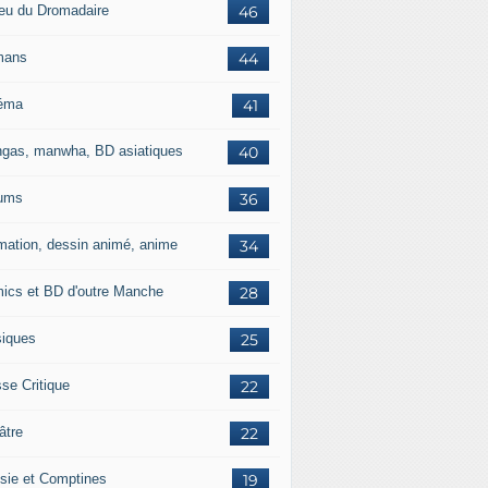
jeu du Dromadaire
46
mans
44
éma
41
gas, manwha, BD asiatiques
40
ums
36
mation, dessin animé, anime
34
ics et BD d'outre Manche
28
iques
25
se Critique
22
âtre
22
sie et Comptines
19