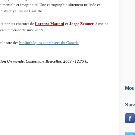
e mentale et imaginaire. Une cartographie sûrement utilisée et
r" du royaume de Castille.
té par les charmes de
Lorenzo Mattotti
et
Jorge Zentner
, à moins
est un métier de survivants !
r le site des
bibliothèques et archives du Canada
.
tion Un monde, Casterman, Bruxelles, 2003 - 12,75 €.
Mous
Suiv