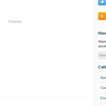
Publicité
News
Abonn
articl
Caté
Ban
Cin
Ess