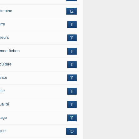
rimoine
12
rre
11
eurs
11
nce-fiction
11
culture
11
ance
11
lle
11
ualité
11
vage
11
ique
10