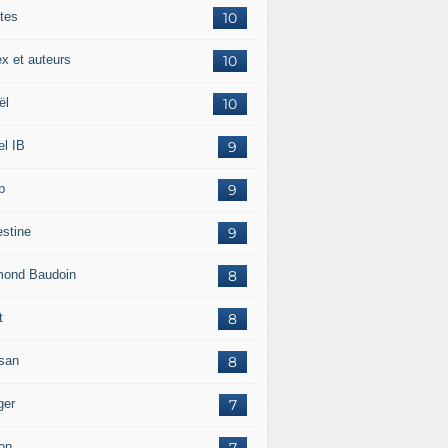
tes
10
ex et auteurs
10
ël
10
el IB
9
p
9
estine
9
ond Baudoin
8
t
8
san
8
ger
7
on
7