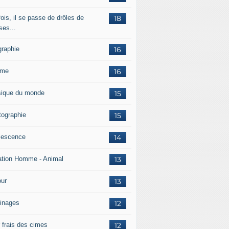
ois, il se passe de drôles de
18
ses...
graphie
16
mme
16
ique du monde
15
tographie
15
lescence
14
ation Homme - Animal
13
ur
13
inages
12
r frais des cimes
12