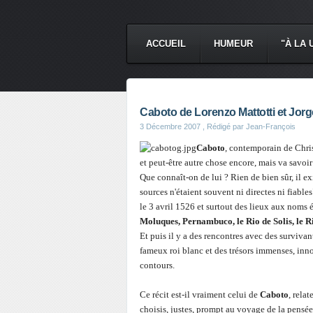
ACCUEIL
HUMEUR
"À LA 
Caboto de Lorenzo Mattotti et Jorg
3 Décembre 2007
, Rédigé par Jean-François
Caboto
, contemporain de Chri
et peut-être autre chose encore, mais va savoir
Que connaît-on de lui ? Rien de bien sûr, il exi
sources n'étaient souvent ni directes ni fiables
le 3 avril 1526 et surtout des lieux aux noms 
Moluques, Pernambuco, le Rio de Solis, le 
Et puis il y a des rencontres avec des survivan
fameux roi blanc et des trésors immenses, inn
contours.
Ce récit est-il vraiment celui de
Caboto
, relat
choisis, justes, prompt au voyage de la pensée 