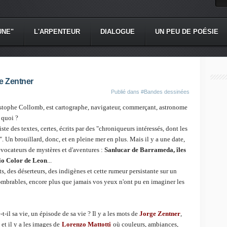
UNE"
L'ARPENTEUR
DIALOGUE
UN PEU DE POÉSIE
e Zentner
Publié dans
#Bandes dessinées
stophe Collomb, est cartographe, navigateur, commerçant, astronome
 quoi ?
ste des textes, certes, écrits par des "chroniqueurs intéressés, dont les
". Un brouillard, donc, et en pleine mer en plus. Mais il y a une date,
évocateurs de mystères et d'aventures :
Sanlucar de Barrameda, îles
Rio Color de Leon
...
ts, des déserteurs, des indigènes et cette rumeur persistante sur un
ombrables, encore plus que jamais vos yeux n'ont pu en imaginer les
e-t-il sa vie, un épisode de sa vie ? Il y a les mots de
Jorge Zentner
,
et il y a les images de
Lorenzo Mattotti
où couleurs, ambiances,