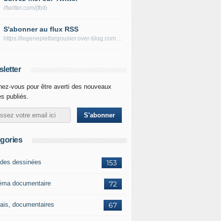
//twitter.com/jfbib
S'abonner au flux RSS
https://legenepietlargousier.over-blog.com/rss
letter
ez-vous pour être averti des nouveaux
es publiés.
gories
des dessinées
153
éma documentaire
72
ais, documentaires
67