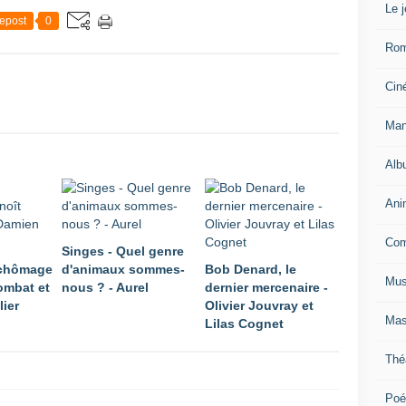
Le 
epost
0
Ro
Cin
Man
Alb
Ani
Com
Singes - Quel genre
 chômage
d'animaux sommes-
Bob Denard, le
Mus
ombat et
nous ? - Aurel
dernier mercenaire -
lier
Olivier Jouvray et
Mas
Lilas Cognet
Thé
Poé