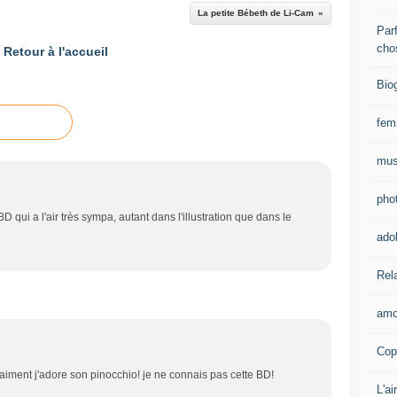
La petite Bébeth de Li-Cam
Parf
cho
Retour à l'accueil
Bio
fe
mus
pho
 qui a l'air très sympa, autant dans l'illustration que dans le
ado
Rel
amo
Cop
vraiment j'adore son pinocchio! je ne connais pas cette BD!
L'ai