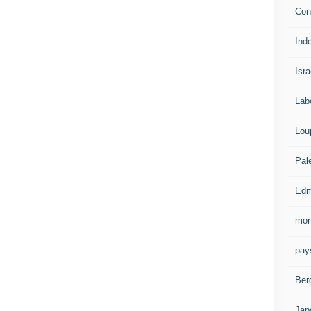
Con
Ind
Isra
Lab
Lou
Pal
Edm
mor
pay
Ber
Jap