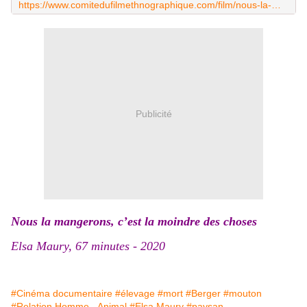
https://www.comitedufilmethnographique.com/film/nous-la-mangerons-cest-la-moindre-des-choses/
Publicité
Nous la mangerons, c’est la moindre des choses
Elsa Maury, 67 minutes - 2020
#Cinéma documentaire
#élevage
#mort
#Berger
#mouton
#Relation Homme - Animal
#Elsa Maury
#paysan